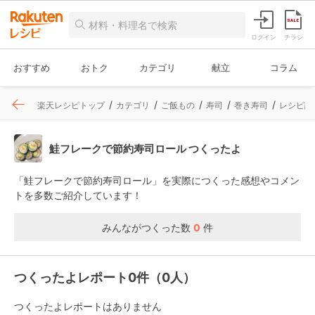
ログイン
チラシ
おすすめ
おトク
カテゴリ
献立
コラム
楽天レシピトップ
カテゴリ
ご飯もの
寿司
巻き寿司
レシピ詳
鮭フレークで節約寿司ロール つくったよ
「鮭フレークで節約寿司ロール」を実際につくった感想やコメン
トを多数ご紹介しています！
みんながつくった数
0
件
つくったよレポート0件（0人）
つくったよレポートはありません