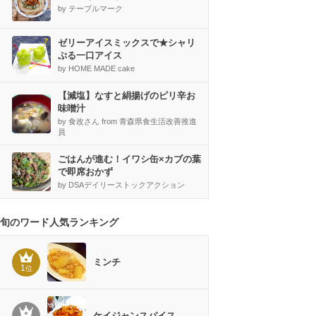
by テーブルマーク
ゼリーアイスミックスで★シャリ
ぷる一口アイス
by HOME MADE cake
【減塩】なすと絹揚げのピリ辛お
味噌汁
by 食改さん from 青森県食生活改善推進
員
ごはんが進む！イワシ缶×カブの葉
で即席おかず
by DSAデイリーストックアクション
旬のワード人気ランキング
ミンチ
1
位
ケイジャンスパイス