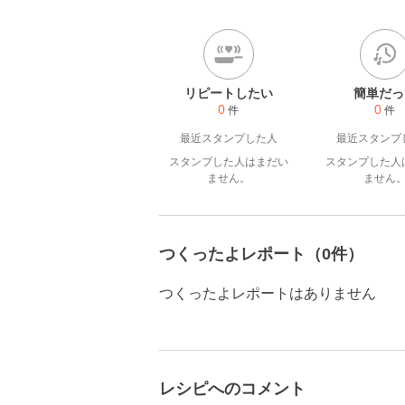
きです♪

娘と食べるおやつ、夫(私)の
こちょこと。

.

簡単に出来る！ヘルシー！身
リピートしたい
簡単だっ
て日々考案中♪

0
0
件
件
最近スタンプした人
ただ今多忙の為レシピお休み
最近スタンプ
スタンプした人はまだい
スタンプした人
ません。
ません
つくったよレポート（0件）
つくったよレポートはありません
レシピへのコメント