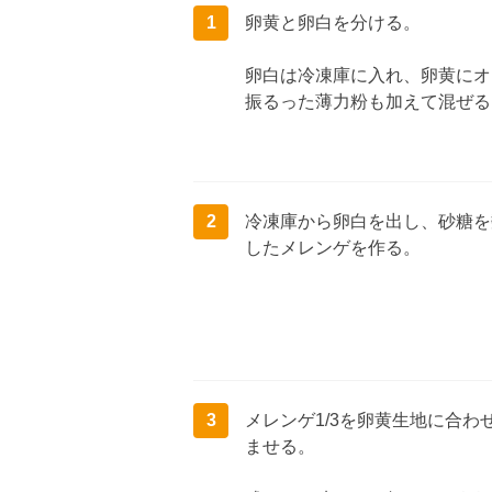
1
卵黄と卵白を分ける。
卵白は冷凍庫に入れ、卵黄にオ
振るった薄力粉も加えて混ぜる
2
冷凍庫から卵白を出し、砂糖を
したメレンゲを作る。
3
メレンゲ1/3を卵黄生地に合
ませる。