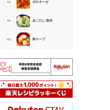
ボロネーゼ
8
位
あごだし 粉末
9
位
卵スープ
10
位