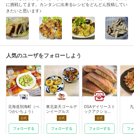
に挑戦してます。カンタンに出来るレシピをどんどん投稿してい
きたいと思います♪
人気のユーザをフォローしよう
北海道別海町（べ
東北楽天ゴールデ
DSAデイリースト
九
つかいちょう）
ンイーグルス
ックアクショ...
公式
公式
公式
フォローする
フォローする
フォローする
フォ