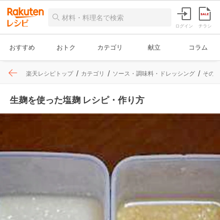
ログイン
チラシ
おすすめ
おトク
カテゴリ
献立
コラム
楽天レシピトップ
カテゴリ
ソース・調味料・ドレッシング
その
生麹を使った塩麹 レシピ・作り方