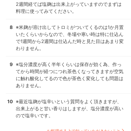
2週間経てば塩麹は出来上がっていますのでまずは
料理に使ってみてください。
8
※米麹が溶け出してトロミがついてくるのは1か月置
いたくらいからなので、冬場や寒い時は特に仕込ん
で1週間から2週間は仕込んだ時と見た目はあまり変
わりません。
9
※塩分濃度が高く半年くらいは保存が効く為、作っ
てから時間が経つにつれ茶色くなってきますが空気
に触れ酸化してるので色が茶色く変化しても問題は
ありません。
10
※最近塩麹が塩辛いという質問をよく頂きますが、
出来上がると甘い香りはしますが、塩分濃度が高い
ので塩辛いです。
お料理する上で知っていただきたいこと