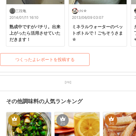
三段亀
chi☆
2014/01/11 16:10
2013/06/09 03:07
熟成中ですがパチリ。出来
ミネラルウォーターのペッ
上がったら活用させていた
トボトルで！ごちそうさま
だきます！
☆
つくったよレポートを投稿する
【PR】
その他調味料の人気ランキング
1
2
3
位
位
位