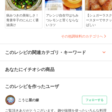
病みつきの美味しさ！
アレンジ自在♡はちみ
【シュガーラスク
青唐辛子のにんにく醤
つレモンと苦くならな
ースターでサクッ
油漬け
いコツ
ばしい
その他調味料のカテゴリへ
keyboard_arrow_up
このレシピの関連カテゴリ・キーワード
あなたにイチオシの商品
このレシピを作ったユーザ
こうじ屋の嫁
フォローする
ご覧頂きありがとうございます。麹や味噌を使ったいろんな料理