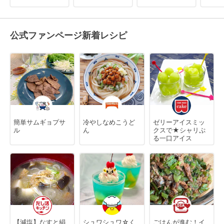
公式ファンページ新着レシピ
簡単サムギョプサ
冷やしなめこうど
ゼリーアイスミッ
ル
ん
クスで★シャリぷ
る一口アイス
【減塩】なすと絹
シュワシュワ☆く
ごはんが進む！イ