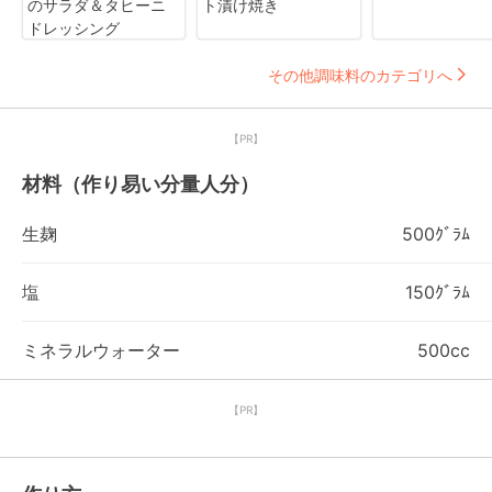
のサラダ＆タヒーニ
ト漬け焼き
ドレッシング
その他調味料のカテゴリへ
【PR】
材料（作り易い分量人分）
生麹
500ｸﾞﾗﾑ
塩
150ｸﾞﾗﾑ
ミネラルウォーター
500cc
【PR】