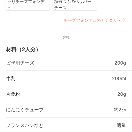
～りチーズフォンデ
糠煮つぶのペッパー
ュ
チーズ
チーズフォンデュのカテゴリへ
【PR】
材料（2人分）
ピザ用チーズ
200g
牛乳
200ml
片栗粉
20g
にんにくチューブ
約2㎝
フランスパンなど
適量