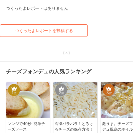
つくったよレポートはありません
つくったよレポートを投稿する
【PR】
チーズフォンデュの人気ランキング
1
2
3
位
位
位
レンジで40秒‼︎簡単チ
冷凍パラパラ！とろけ
激うま。チーズフ
ーズソース
るチーズの保存方法！
デュ風鶏のホイル