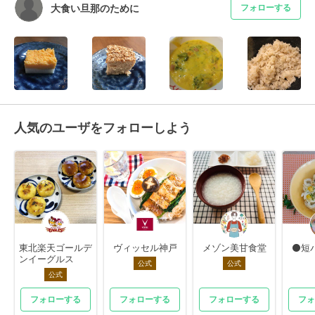
大食い旦那のために
フォローする
人気のユーザをフォローしよう
東北楽天ゴールデ
ヴィッセル神戸
メゾン美甘食堂
⚫短
ンイーグルス
公式
公式
公式
フォローする
フォローする
フォローする
フォ