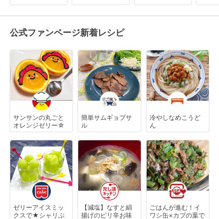
公式ファンページ新着レシピ
サンサンの丸ごと
簡単サムギョプサ
冷やしなめこうど
オレンジゼリー☆
ル
ん
ゼリーアイスミッ
【減塩】なすと絹
ごはんが進む！イ
クスで★シャリぷ
揚げのピリ辛お味
ワシ缶×カブの葉で