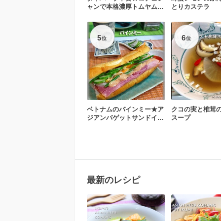
ャンで本格濃厚トムヤムク
とりカステラ
ン
5
6
位
位
ベトナムのバインミー★ア
クコの実と椎茸
ジアンバゲットサンドイッ
スープ
チ
最新のレシピ