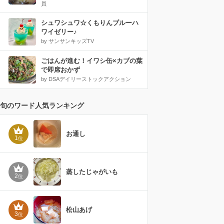
員
シュワシュワ☆くもりんブルーハ
ワイゼリー♪
by サンサンキッズTV
ごはんが進む！イワシ缶×カブの葉
で即席おかず
by DSAデイリーストックアクション
旬のワード人気ランキング
お通し
1
位
蒸したじゃがいも
2
位
松山あげ
3
位