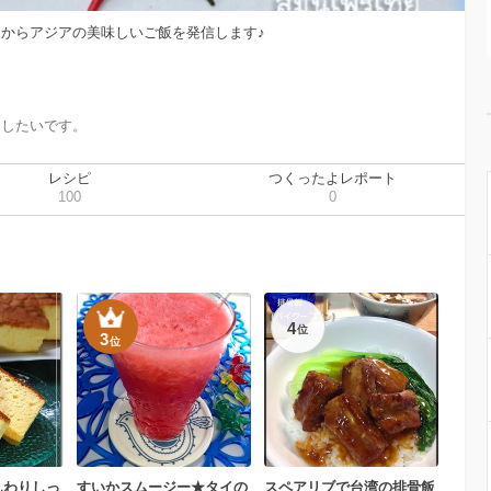
コクからアジアの美味しいご飯を発信します♪
けしたいです。
レシピ
つくったよレポート
100
0
4
位
3
位
んわりしっ
すいかスムージー★タイの
スペアリブで台湾の排骨飯