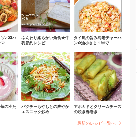
きソバ❁ハ
ふんわり柔らかい角食★牛
タイ風の旨み海老チャーハ
ウマ
乳節約レシピ
ン✿油小さじ１半で
✿苺の冷た
パクチーもやしとの爽やか
アボカドとクリームチーズ
エスニック炒め
の焼き春巻き
最新のレシピ一覧へ