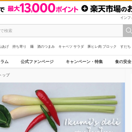
インフ
山あげ
持ち寄り
麺
酒のつまみ
キャベツ サラダ
豚ヒレ肉 ブロック
すだち
コラム
公式ファンページ
キャンペーン・特集
食の安全
トップ