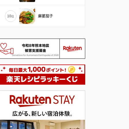
麻婆茄子
10
位