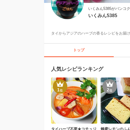
いくみん5385がバン
いくみん5385
タイからアジアのハーブの香るレシピをお届
トップ
人気レシピランキング
1
2
位
位
タイハーブ不要★コチュジ
蜂蜜レモンのふ