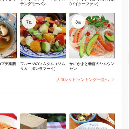
テングモーパン
(パイクーファン）
7
8
位
位
のプチ薬膳
フルーツのソムタム（ソム
かにかまと春雨のヤムウン
タム ポンラマーイ）
セン
人気レシピランキング一覧へ