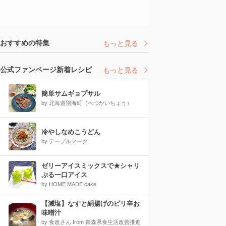
おすすめの特集
もっと見る
公式ファンページ新着レシピ
もっと見る
簡単サムギョプサル
by 北海道別海町（べつかいちょう）
冷やしなめこうどん
by テーブルマーク
ゼリーアイスミックスで★シャリ
ぷる一口アイス
by HOME MADE cake
【減塩】なすと絹揚げのピリ辛お
味噌汁
by 食改さん from 青森県食生活改善推進