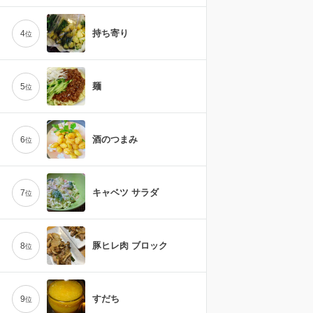
持ち寄り
4
位
麺
5
位
酒のつまみ
6
位
キャベツ サラダ
7
位
豚ヒレ肉 ブロック
8
位
すだち
9
位