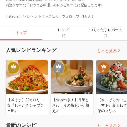
お酒がすすむ「おつまみ料理」のレシピを中心に配信してます♪

Instagram「パパっとおうちごはん」フォローワー1万人！
レシピ
つくったよレポート
トップ
12
0
人気レシピランキング
もっと見る
1
位
2
位
3
位
【激うま】低カロリー
【やみつき！】長芋と
【さっぱりおいし
な『しらたきチャプチ
きゅうりの梅おかか和
トマトと新玉ねぎ
ェ風』
え♬
菜のマリネ
最新のレシピ
もっと見る