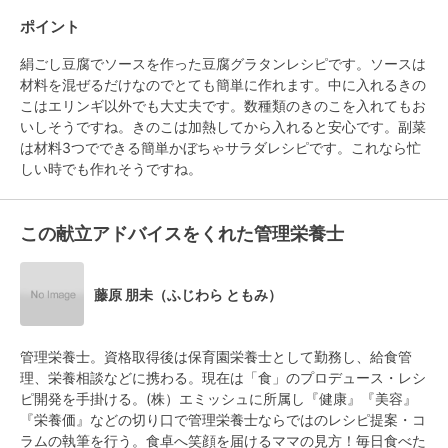
ポイント
絹ごし豆腐でソースを作った豆腐グラタンレシピです。ソースは
材料を混ぜるだけなのでとても簡単に作れます。中に入れるきの
こはエリンギ以外でも大丈夫です。数種類のきのこを入れてもお
いしそうですね。きのこは加熱してから入れると安心です。副菜
は材料3つでできる簡単かぼちゃサラダレシピです。これなら忙
しい時でも作れそうですね。
この献立アドバイスをくれた管理栄養士
藤原 朋未（ふじわら ともみ）
管理栄養士。資格取得後は保育園栄養士として勤務し、給食管
理、栄養相談などに携わる。現在は「食」のプロデュース・レシ
ピ開発を手掛ける。(株）エミッシュに所属し『健康』『美容』
『栄養価』などの切り口で管理栄養士ならではのレシピ提案・コ
ラムの執筆を行う。食卓へ笑顔を届けるママの見方！毎日食べた