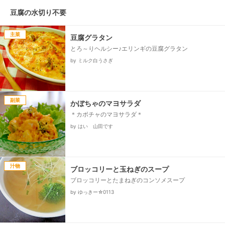
豆腐の水切り不要
主菜
豆腐グラタン
とろ～りヘルシー♪エリンギの豆腐グラタン
by ミルク白うさぎ
副菜
かぼちゃのマヨサラダ
＊カボチャのマヨサラダ＊
by はい 山田です
汁物
ブロッコリーと玉ねぎのスープ
ブロッコリーとたまねぎのコンソメスープ
by ゆっきー☆0113