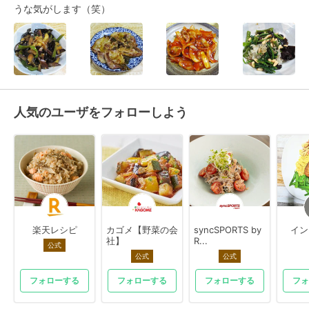
うな気がします（笑）
人気のユーザをフォローしよう
楽天レシピ
カゴメ【野菜の会
syncSPORTS by
イン
社】
R...
公式
公式
公式
フォローする
フォローする
フォローする
フォ