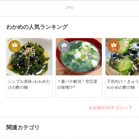
【PR】
わかめの人気ランキング
1
2
3
位
位
位
シンプル美味♪わかめだ
＊夏バテ解消！空芯菜
子供向け！きゅう
けの酢の物
の味噌汁*
わかめの酢の物
わかめのカテゴリへ
関連カテゴリ