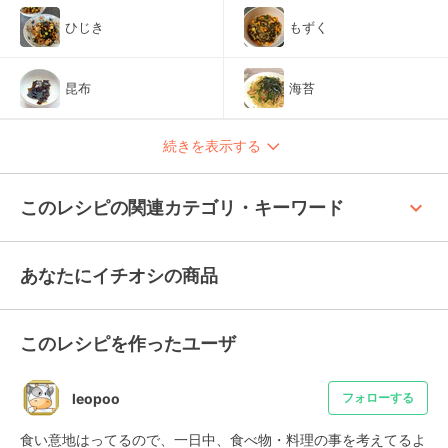
ひじき
もずく
昆布
海苔
続きを表示する
keyboard_arrow_up
このレシピの関連カテゴリ・キーワード
あなたにイチオシの商品
このレシピを作ったユーザ
leopoo
フォローする
食い意地はってるので、一日中、食べ物・料理の事を考えてるよ