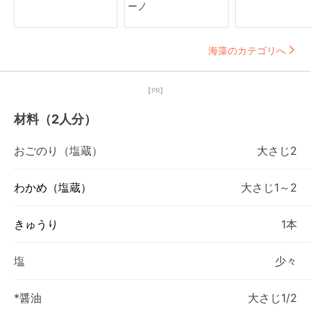
ーノ
海藻のカテゴリへ
【PR】
材料（2人分）
おごのり（塩蔵）
大さじ2
わかめ（塩蔵）
大さじ1～2
きゅうり
1本
塩
少々
*醤油
大さじ1/2