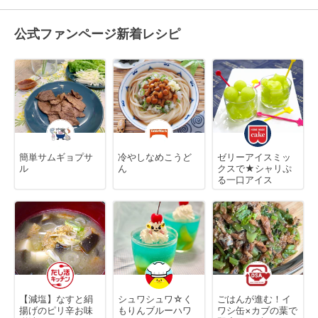
公式ファンページ新着レシピ
簡単サムギョプサ
冷やしなめこうど
ゼリーアイスミッ
ル
ん
クスで★シャリぷ
る一口アイス
【減塩】なすと絹
シュワシュワ☆く
ごはんが進む！イ
揚げのピリ辛お味
もりんブルーハワ
ワシ缶×カブの葉で