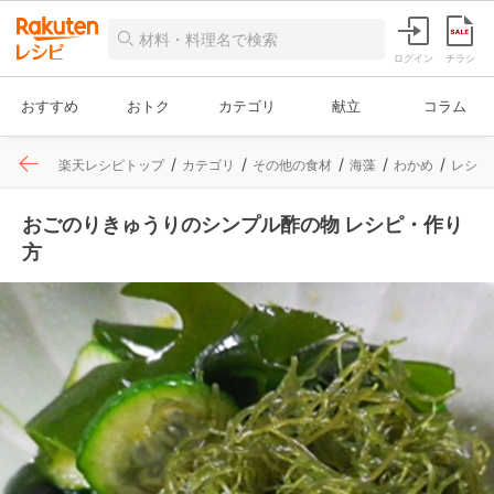
ログイン
チラシ
おすすめ
おトク
カテゴリ
献立
コラム
楽天レシピトップ
カテゴリ
その他の食材
海藻
わかめ
レシピ
おごのりきゅうりのシンプル酢の物 レシピ・作り
方