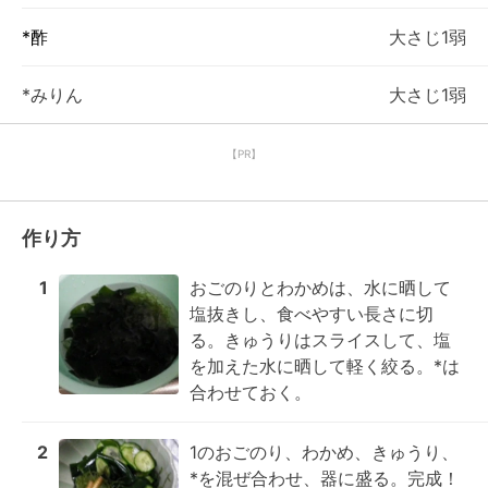
*酢
大さじ1弱
*みりん
大さじ1弱
【PR】
作り方
1
おごのりとわかめは、水に晒して
塩抜きし、食べやすい長さに切
る。きゅうりはスライスして、塩
を加えた水に晒して軽く絞る。*は
合わせておく。
2
1のおごのり、わかめ、きゅうり、
*を混ぜ合わせ、器に盛る。完成！