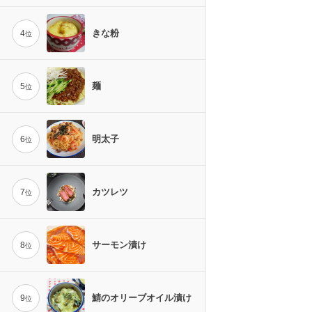
きな粉
4
位
麺
5
位
明太子
6
位
カツレツ
7
位
サーモン漬け
8
位
鯖のオリーブオイル漬け
9
位