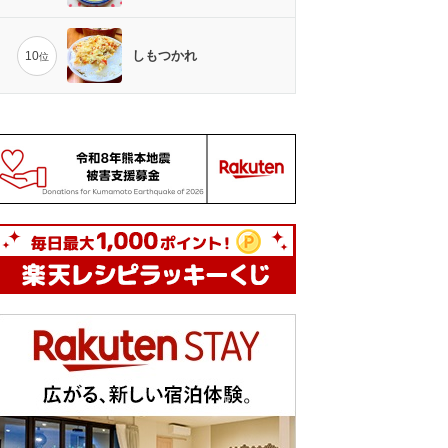
しもつかれ
10
位