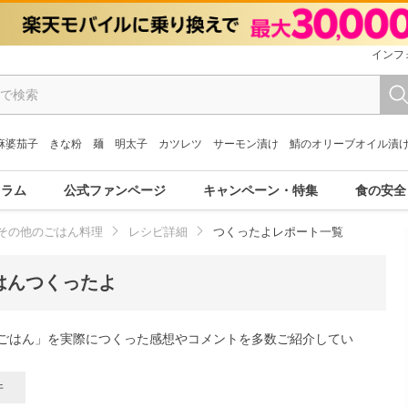
インフ
麻婆茄子
きな粉
麺
明太子
カツレツ
サーモン漬け
鯖のオリーブオイル漬
コラム
公式ファンページ
キャンペーン・特集
食の安全
その他のごはん料理
レシピ詳細
つくったよレポート一覧
はんつくったよ
ごはん」を実際につくった感想やコメントを多数ご紹介してい
件