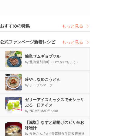
おすすめの特集
もっと見る
公式ファンページ新着レシピ
もっと見る
簡単サムギョプサル
by 北海道別海町（べつかいちょう）
冷やしなめこうどん
by テーブルマーク
ゼリーアイスミックスで★シャリ
ぷる一口アイス
by HOME MADE cake
【減塩】なすと絹揚げのピリ辛お
味噌汁
by 食改さん from 青森県食生活改善推進