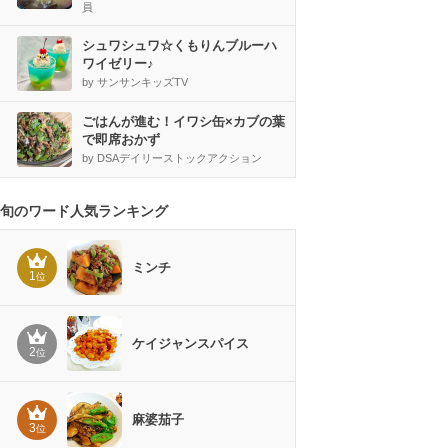
員
シュワシュワ☆くもりんブルーハ
ワイゼリー♪
by サンサンキッズTV
ごはんが進む！イワシ缶×カブの葉
で即席おかず
by DSAデイリーストックアクション
旬のワード人気ランキング
ミンチ
1
位
ケイジャンスパイス
2
位
麻婆茄子
3
位