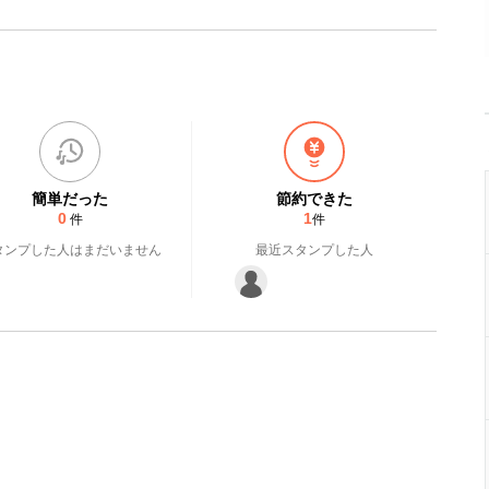
簡単だった
節約できた
0
1
件
件
タンプした人はまだいません
最近スタンプした人