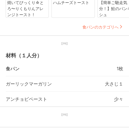
焼いてびっくり☆と
ハムチーズトースト
【簡単ご馳走気
ろ〜りくもりんアレ
分！】鮭のパン
ンジトースト！
シュ
食パンのカテゴリへ
【PR】
材料（１人分）
食パン
1枚
ガーリックマーガリン
大さじ１
アンチョビペースト
少々
【PR】