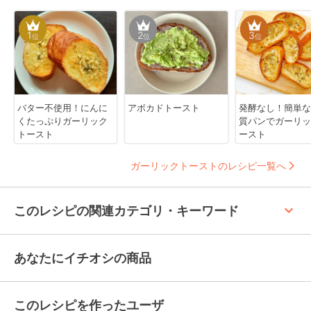
1
2
3
位
位
位
バター不使用！にんに
アボカドトースト
発酵なし！簡単な
くたっぷりガーリック
質パンでガーリッ
トースト
ースト
ガーリックトーストのレシピ一覧へ
keyboard_arrow_up
このレシピの関連カテゴリ・キーワード
あなたにイチオシの商品
このレシピを作ったユーザ