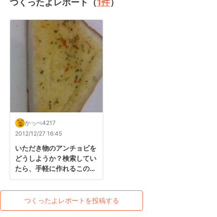
つくったよレポート（
1
件
）
かっぺ4217
2012/12/27 16:45
いただき物のアンチョビを
どうしようか？検索してい
たら、手軽に作れるこのレ
シピを発見！初めて口にす
るのでかなり少しにしまし
たが、とってもおいしかっ
つくったよレポートを投稿する
たです！高級感が