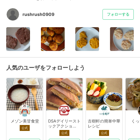
rushrush0909
フォローする
人気のユーザをフォローしよう
メゾン美甘食堂
DSAデイリースト
古樹軒の簡単中華
くっ
ックアクショ...
レシピ
公式
公式
公式