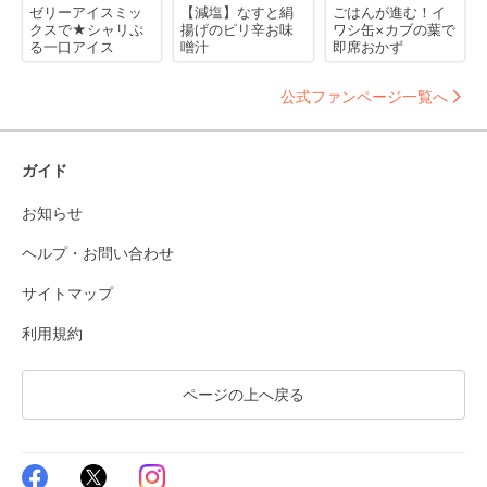
ゼリーアイスミッ
【減塩】なすと絹
ごはんが進む！イ
クスで★シャリぷ
揚げのピリ辛お味
ワシ缶×カブの葉で
る一口アイス
噌汁
即席おかず
公式ファンページ一覧へ
ガイド
お知らせ
ヘルプ・お問い合わせ
サイトマップ
利用規約
ページの上へ戻る