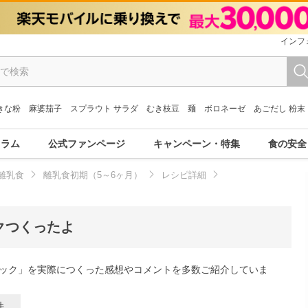
インフ
きな粉
麻婆茄子
スプラウト サラダ
むき枝豆
麺
ボロネーゼ
あごだし 粉末
コラム
公式ファンページ
キャンペーン・特集
食の安全
離乳食
離乳食初期（5～6ヶ月）
レシピ詳細
クつくったよ
ック」を実際につくった感想やコメントを多数ご紹介していま
件