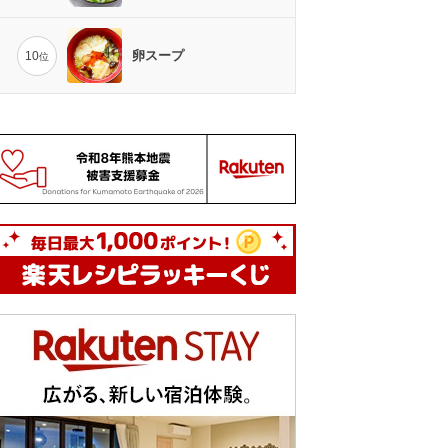
卵スープ
10
位