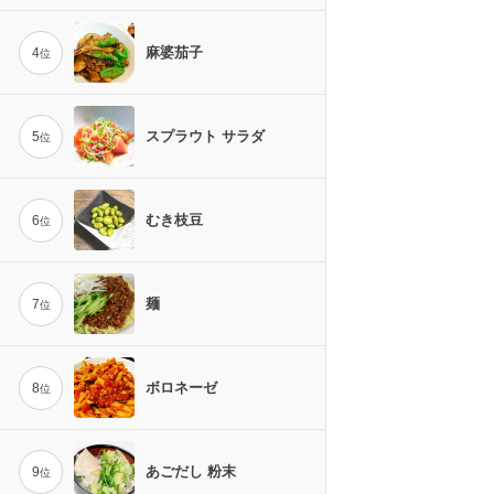
麻婆茄子
4
位
スプラウト サラダ
5
位
むき枝豆
6
位
麺
7
位
ボロネーゼ
8
位
あごだし 粉末
9
位