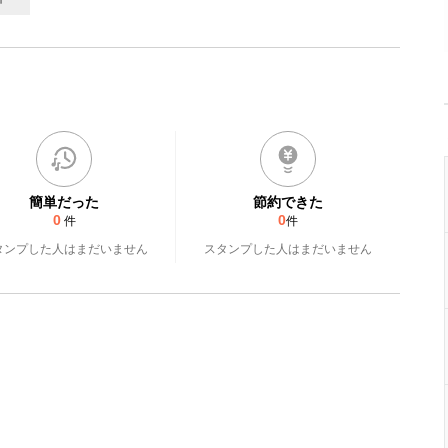
簡単だった
節約できた
0
0
件
件
タンプした人はまだいません
スタンプした人はまだいません