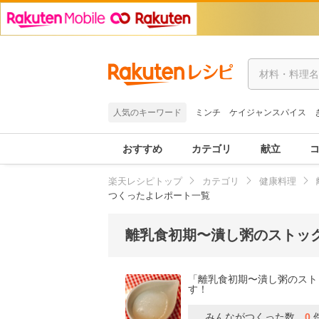
人気のキーワード
ミンチ
ケイジャンスパイス
おすすめ
カテゴリ
献立
楽天レシピトップ
カテゴリ
健康料理
つくったよレポート一覧
離乳食初期〜潰し粥のストッ
「離乳食初期〜潰し粥のスト
す！
みんながつくった数
0