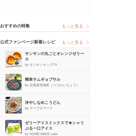
おすすめの特集
もっと見る
公式ファンページ新着レシピ
もっと見る
サンサンの丸ごとオレンジゼリー
☆
by サンサンキッズTV
簡単サムギョプサル
by 北海道別海町（べつかいちょう）
冷やしなめこうどん
by テーブルマーク
ゼリーアイスミックスで★シャリ
ぷる一口アイス
by HOME MADE cake