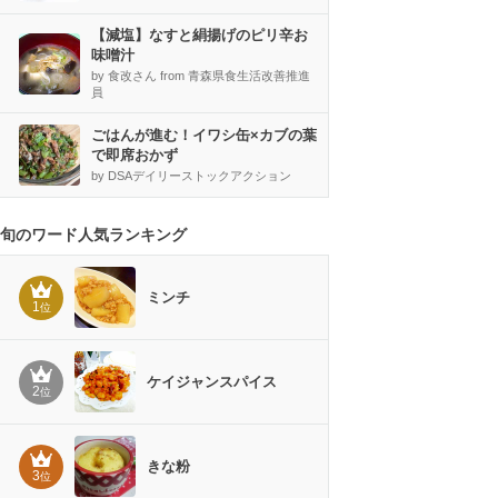
【減塩】なすと絹揚げのピリ辛お
味噌汁
by 食改さん from 青森県食生活改善推進
員
ごはんが進む！イワシ缶×カブの葉
で即席おかず
by DSAデイリーストックアクション
旬のワード人気ランキング
ミンチ
1
位
ケイジャンスパイス
2
位
きな粉
3
位