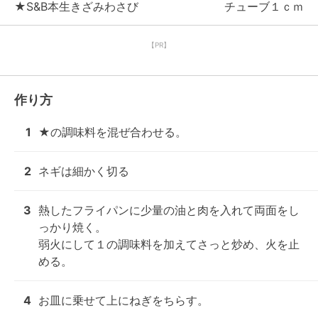
★S&B本生きざみわさび
チューブ１ｃｍ
【PR】
作り方
1
★の調味料を混ぜ合わせる。
2
ネギは細かく切る
3
熱したフライパンに少量の油と肉を入れて両面をし
っかり焼く。

弱火にして１の調味料を加えてさっと炒め、火を止
める。
4
お皿に乗せて上にねぎをちらす。