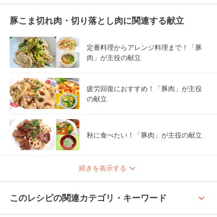
豚こま切れ肉・切り落とし肉に関連する献立
定番料理からアレンジ料理まで！「豚
肉」が主役の献立
疲労回復におすすめ！「豚肉」が主役
の献立
秋に食べたい！「豚肉」が主役の献立
続きを表示する
keyboard_arrow_up
このレシピの関連カテゴリ・キーワード