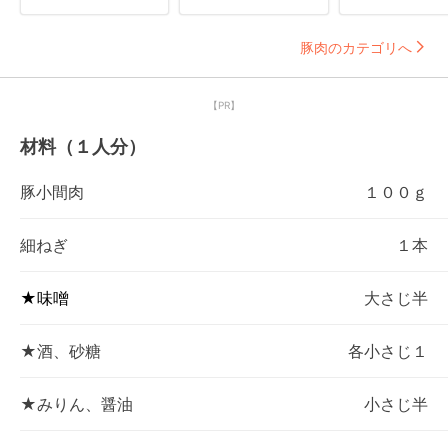
豚肉のカテゴリへ
【PR】
材料（１人分）
豚小間肉
１００ｇ
細ねぎ
１本
★味噌
大さじ半
★酒、砂糖
各小さじ１
★みりん、醤油
小さじ半