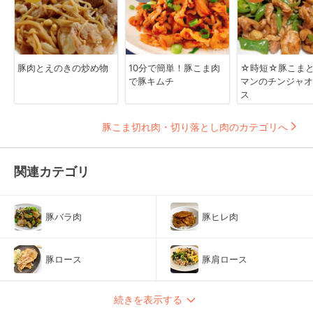
豚肉とえのきの炒め物
10分で簡単！豚こま肉
☆時短☆豚こま
で豚キムチ
マンのチンジャオ
ス
豚こま切れ肉・切り落とし肉のカテゴリへ
関連カテゴリ
豚バラ肉
豚ヒレ肉
豚ロース
豚肩ロース
続きを表示する