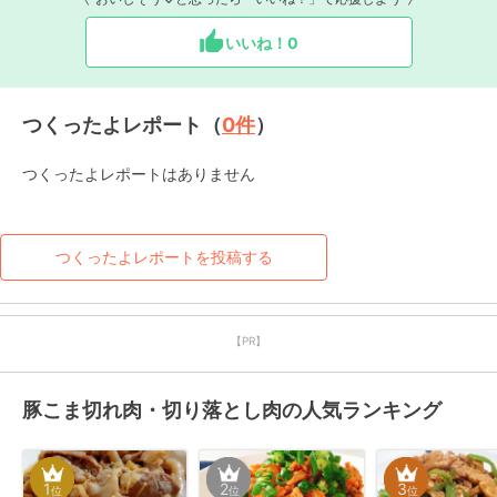
いいね！
0
つくったよレポート（
0
件
）
つくったよレポートはありません
つくったよレポートを投稿する
【PR】
豚こま切れ肉・切り落とし肉の人気ランキング
1
2
3
位
位
位