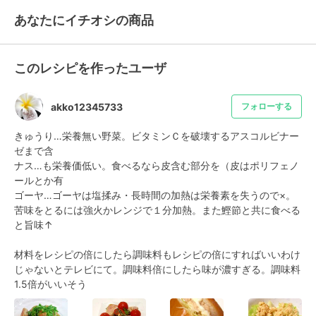
あなたにイチオシの商品
このレシピを作ったユーザ
akko12345733
フォローする
きゅうり…栄養無い野菜。ビタミンＣを破壊するアスコルビナー
ゼまで含

ナス…も栄養価低い。食べるなら皮含む部分を（皮はポリフェノ
ールとか有

ゴーヤ…ゴーヤは塩揉み・長時間の加熱は栄養素を失うので×。
苦味をとるには強火かレンジで１分加熱。また鰹節と共に食べる
と旨味↑

材料をレシピの倍にしたら調味料もレシピの倍にすればいいわけ
じゃないとテレビにて。調味料倍にしたら味が濃すぎる。調味料
1.5倍がいいそう