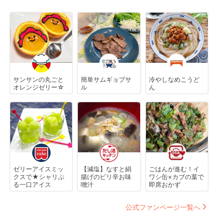
サンサンの丸ごと
簡単サムギョプサ
冷やしなめこうど
オレンジゼリー☆
ル
ん
ゼリーアイスミッ
【減塩】なすと絹
ごはんが進む！イ
クスで★シャリぷ
揚げのピリ辛お味
ワシ缶×カブの葉で
る一口アイス
噌汁
即席おかず
公式ファンページ一覧へ