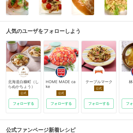
人気のユーザをフォローしよう
北海道白糠町（し
HOME MADE ca
テーブルマーク
林
らぬかちょう）
ke
公式
公式
公式
フォローする
フォローする
フォローする
フォ
公式ファンページ新着レシピ