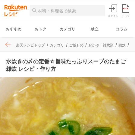
ログイン
チラシ
おすすめ
おトク
カテゴリ
献立
コラム
楽天レシピトップ
カテゴリ
ご飯もの
おかゆ・雑炊類
雑炊
レ
水炊きの〆の定番☆旨味たっぷりスープのたまご
雑炊 レシピ・作り方