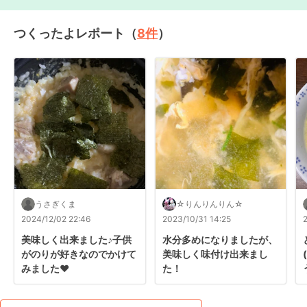
つくったよレポート（
8
件
）
うさぎくま
☆りんりんりん☆
2024/12/02 22:46
2023/10/31 14:25
美味しく出来ました♪子供
水分多めになりましたが、
がのりが好きなのでかけて
美味しく味付け出来まし
みました❤️
た！