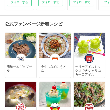
フォローする
フォローする
フォローする
フォ
公式ファンページ新着レシピ
簡単サムギョプサ
冷やしなめこうど
ゼリーアイスミッ
ル
ん
クスで★シャリぷ
る一口アイス