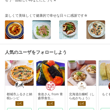
楽しくて美味しくて健康的で幸せな日々に感謝です☆
人気のユーザをフォローしよう
都城市ふるさと納
食改さん from 青
北海道白糠町（し
もぐ
税レシピ
森県食生...
らぬかちょう）
公式
公式
公式