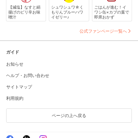
【減塩】なすと絹
シュワシュワ☆く
ごはんが進む！イ
揚げのピリ辛お味
もりんブルーハワ
ワシ缶×カブの葉で
噌汁
イゼリー♪
即席おかず
公式ファンページ一覧へ
ガイド
お知らせ
ヘルプ・お問い合わせ
サイトマップ
利用規約
ページの上へ戻る