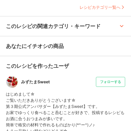
レシピカテゴリ一覧へ
keyboard_arrow_up
このレシピの関連カテゴリ・キーワード
あなたにイチオシの商品
このレシピを作ったユーザ
みずたまSweet
フォローする
はじめまして☆

ご覧いただきありがとうございます☆

第３期公式アンバサダー【みずたまSweet】です。

お家でゆっくり食べること呑むことが好きで、投稿するレシピも
お酒に合うおつまみが多いです。

簡単で格安の材料で作れるものばかり(*^ー^)ノ♪

もう一品欲しい時などにどうぞ☆
