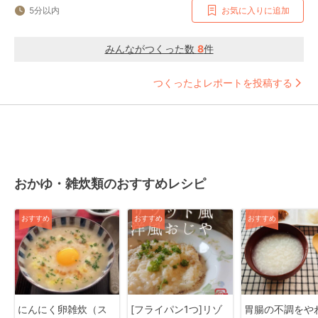
5分以内
お気に入りに追加
みんながつくった数
8
件
つくったよレポートを投稿する
おかゆ・雑炊類のおすすめレシピ
おすすめ
おすすめ
おすすめ
にんにく卵雑炊（ス
[フライパン1つ]リゾ
胃腸の不調をや