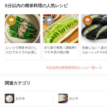
5分以内の簡単料理の人気レシピ
1
2
3
位
位
位
レンジで簡単☆白だし
ポリ袋で簡単！調味料1
失敗しない！皮の
だけでオクラのお浸し
つで☆瓜の漬け物
らか～い♪ナスの
5分以内の簡単料理のレシピ一覧へ
関連カテゴリ
おかゆ
おじや