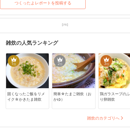
つくったよレポートを投稿する
【PR】
雑炊の人気ランキング
1
2
3
位
位
位
固くなったご飯をリメ
簡単☆たまご雑炊（お
鶏ガラスープのふ
イク☆かきたま雑炊
かゆ）
り卵雑炊
雑炊のカテゴリへ