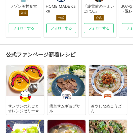
メゾン美甘食堂
HOME MADE ca
「終電前のちょい
あやな
ke
ごはん」
（返レ
公式
公式
公式
フォローする
フォローする
フォローする
フォ
公式ファンページ新着レシピ
サンサンの丸ごと
簡単サムギョプサ
冷やしなめこうど
オレンジゼリー☆
ル
ん