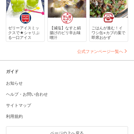
ゼリーアイスミッ
【減塩】なすと絹
ごはんが進む！イ
クスで★シャリぷ
揚げのピリ辛お味
ワシ缶×カブの葉で
る一口アイス
噌汁
即席おかず
公式ファンページ一覧へ
ガイド
お知らせ
ヘルプ・お問い合わせ
サイトマップ
利用規約
ページの上へ戻る