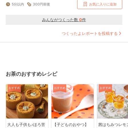
5分以内
300円前後
お気に入りに追加
みんながつくった数
0
件
つくったよレポートを投稿する
お茶のおすすめレシピ
おすすめ
おすすめ
おすすめ
大人も子供も♪ほろ苦
【子どものおやつ】
茜はちみつレモ