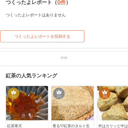
つくったよレポート（
0
件
）
つくったよレポートはありません
つくったよレポートを投稿する
【PR】
紅茶の人気ランキング
1
2
3
位
位
位
紅茶寒天
香る♡紅茶のタルト生
外はカリッと中は