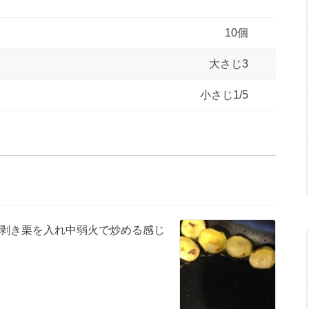
10個
大さじ3
小さじ1/5
剥き栗を入れ中弱火で炒める感じ