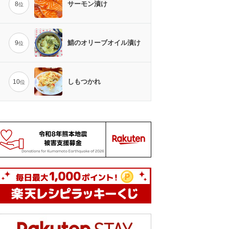
サーモン漬け
8
位
鯖のオリーブオイル漬け
9
位
しもつかれ
10
位