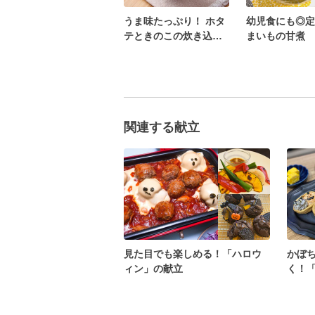
うま味たっぷり！ ホタ
幼児食にも◎定
テときのこの炊き込み
まいもの甘煮
ご飯
関連する献立
見た目でも楽しめる！「ハロウ
かぼ
ィン」の献立
く！