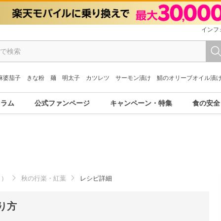
インフ
麻婆茄子
きな粉
麺
明太子
カツレツ
サーモン漬け
鯖のオリーブオイル漬
コラム
公式ファンページ
キャンペーン・特集
食の安全
月）
秋の行楽・紅葉
レシピ詳細
り方