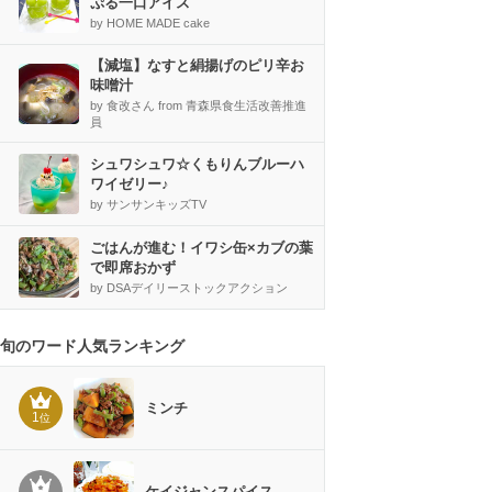
ぷる一口アイス
by HOME MADE cake
【減塩】なすと絹揚げのピリ辛お
味噌汁
by 食改さん from 青森県食生活改善推進
員
シュワシュワ☆くもりんブルーハ
ワイゼリー♪
by サンサンキッズTV
ごはんが進む！イワシ缶×カブの葉
で即席おかず
by DSAデイリーストックアクション
旬のワード人気ランキング
ミンチ
1
位
ケイジャンスパイス