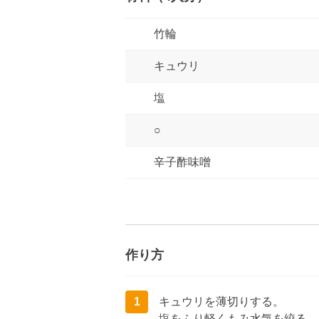
竹輪
キュウリ
塩
○
辛子酢味噌
作り方
1
キュウリを薄切りする。
塩をふり軽くもみ水気を絞る。