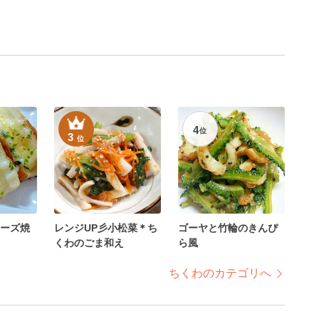
4
位
3
位
ーズ焼
レンジUP彡小松菜＊ち
ゴーヤと竹輪のきんぴ
くわのごま和え
ら風
ちくわのカテゴリへ