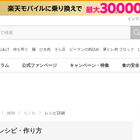
インフ
山あげ
持ち寄り
麺
ひき肉
そら豆
ピーマンの肉詰め
豚ヒレ肉 ブロック
コラム
公式ファンページ
キャンペーン・特集
食の安全
練物
ちくわ
レシピ詳細
レシピ・作り方