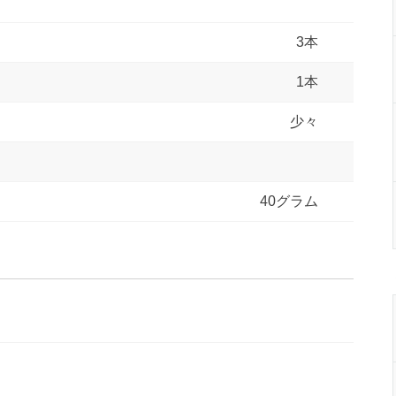
3本
1本
少々
40グラム