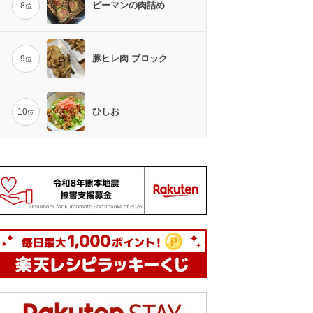
ピーマンの肉詰め
8
位
豚ヒレ肉 ブロック
9
位
ひしお
10
位