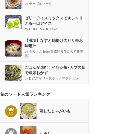
by テーブルマーク
ゼリーアイスミックスで★シャリ
ぷる一口アイス
by HOME MADE cake
【減塩】なすと絹揚げのピリ辛お
味噌汁
by 食改さん from 青森県食生活改善推進
員
ごはんが進む！イワシ缶×カブの葉
で即席おかず
by DSAデイリーストックアクション
旬のワード人気ランキング
蒸したじゃがいも
1
位
お通し