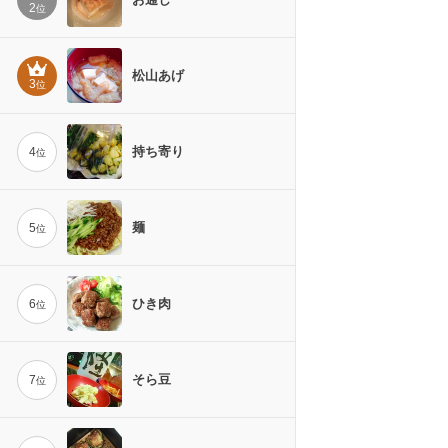
2
位
松山あげ
3
位
持ち寄り
4
位
麺
5
位
ひき肉
6
位
そら豆
7
位