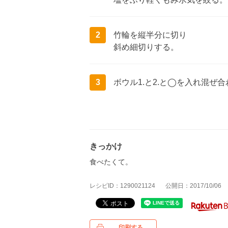
2
竹輪を縦半分に切り
斜め細切りする。
3
ボウル1.と2.と◯を入れ混ぜ
きっかけ
食べたくて。
レシピID：1290021124
公開日：2017/10/06
印刷する