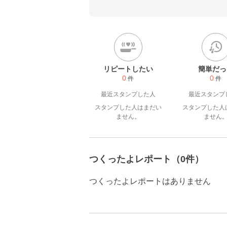
旬のお野菜を中心に新鮮で安
んを作りたいと思っています
リピートしたい
簡単だっ
0
0
件
件
最近スタンプした人
最近スタンプ
スタンプした人はまだい
スタンプした人
ません。
ません
つくったよレポート（0件）
つくったよレポートはありません