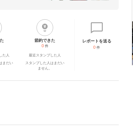
全な食材を選び　美味しいも
。
た
節約できた
レポートを送る
0
件
0
件
した人
最近スタンプした人
はまだい
スタンプした人はまだい
。
ません。