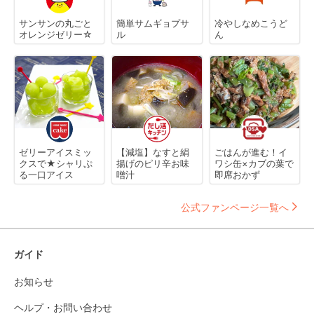
サンサンの丸ごと
簡単サムギョプサ
冷やしなめこうど
オレンジゼリー☆
ル
ん
ゼリーアイスミッ
【減塩】なすと絹
ごはんが進む！イ
クスで★シャリぷ
揚げのピリ辛お味
ワシ缶×カブの葉で
る一口アイス
噌汁
即席おかず
公式ファンページ一覧へ
ガイド
お知らせ
ヘルプ・お問い合わせ