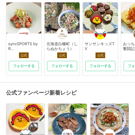
syncSPORTS by
北海道白糠町（し
サンサンキッズT
おっち
R...
らぬかちょう）
V
奮闘記
公式
公式
公式
フォローする
フォローする
フォローする
フォ
公式ファンページ新着レシピ