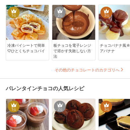
1
2
3
位
位
位
冷凍パイシートで簡単
板チョコを電子レンジ
チョコバナナ風
♡ひとくちチョコパイ
で溶かす失敗しない方
アバナナ
法
その他のチョコレートのカテゴリへ
バレンタインチョコの人気レシピ
1
2
3
位
位
位