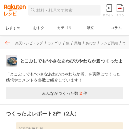
ログイン
チラシ
おすすめ
おトク
カテゴリ
献立
コラム
楽天レシピトップ
カテゴリ
魚
貝類
あわび
レシピ詳細
つ
とこぶしでも*小さなあわびのやわらか煮 つくったよ
「とこぶしでも*小さなあわびのやわらか煮」を実際につくった
感想やコメントを多数ご紹介しています！
みんながつくった数
2
件
つくったよレポート2件（2人）
2023/07/29 11:20