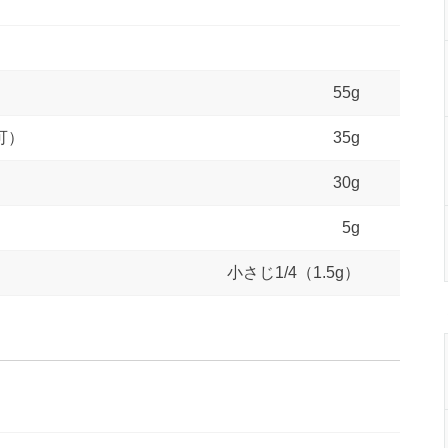
55g
可）
35g
30g
5g
小さじ1/4（1.5g）