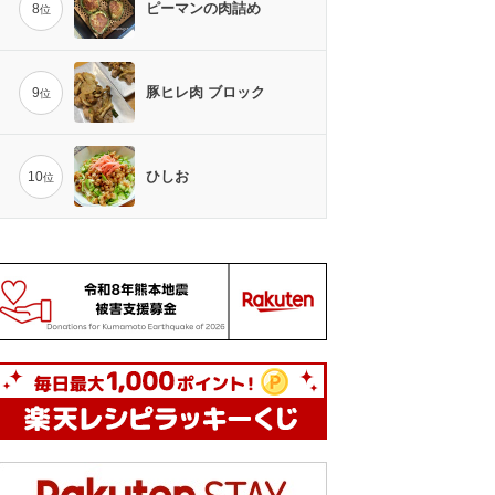
ピーマンの肉詰め
8
位
豚ヒレ肉 ブロック
9
位
ひしお
10
位