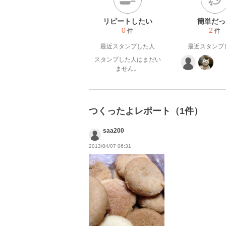
リピートしたい
簡単だっ
0
2
件
件
最近スタンプした人
最近スタンプ
スタンプした人はまだい
ません。
つくったよレポート（1件）
saa200
2013/04/07 06:31