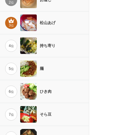
2
位
松山あげ
3
位
持ち寄り
4
位
麺
5
位
ひき肉
6
位
そら豆
7
位