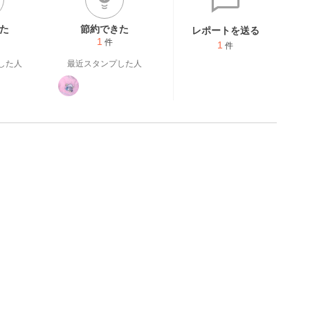
た
節約できた
レポートを送る
1
件
1
件
した人
最近スタンプした人