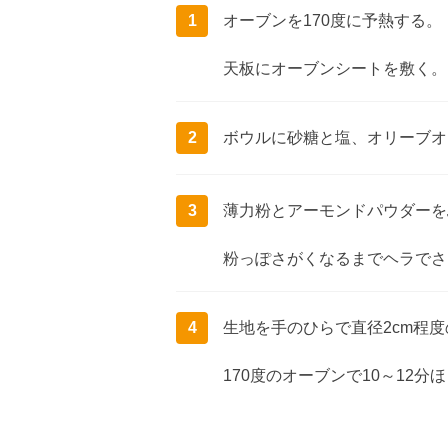
1
オーブンを170度に予熱する。
天板にオーブンシートを敷く。
2
ボウルに砂糖と塩、オリーブオ
3
薄力粉とアーモンドパウダーを
粉っぽさがくなるまでヘラでさ
4
生地を手のひらで直径2cm程
170度のオーブンで10～12