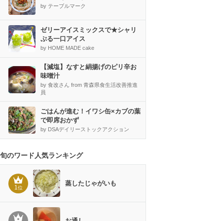
by テーブルマーク
ゼリーアイスミックスで★シャリ
ぷる一口アイス
by HOME MADE cake
【減塩】なすと絹揚げのピリ辛お
味噌汁
by 食改さん from 青森県食生活改善推進
員
ごはんが進む！イワシ缶×カブの葉
で即席おかず
by DSAデイリーストックアクション
旬のワード人気ランキング
蒸したじゃがいも
1
位
お通し