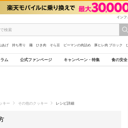
インフ
山あげ
持ち寄り
麺
ひき肉
そら豆
ピーマンの肉詰め
豚ヒレ肉 ブロック
コラム
公式ファンページ
キャンペーン・特集
食の安全
ッキー
その他のクッキー
レシピ詳細
方