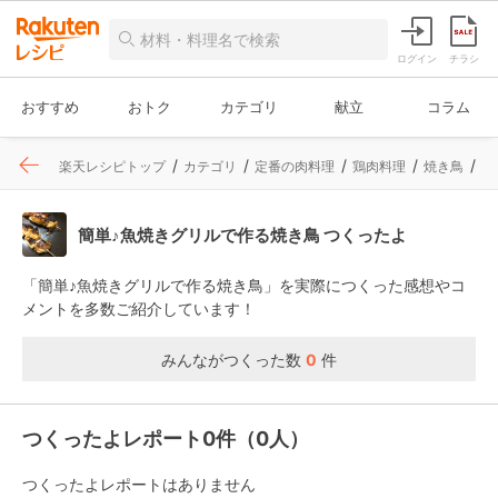
ログイン
チラシ
おすすめ
おトク
カテゴリ
献立
コラム
楽天レシピトップ
カテゴリ
定番の肉料理
鶏肉料理
焼き鳥
レ
簡単♪魚焼きグリルで作る焼き鳥 つくったよ
「簡単♪魚焼きグリルで作る焼き鳥」を実際につくった感想やコ
メントを多数ご紹介しています！
みんながつくった数
0
件
つくったよレポート0件（0人）
つくったよレポートはありません