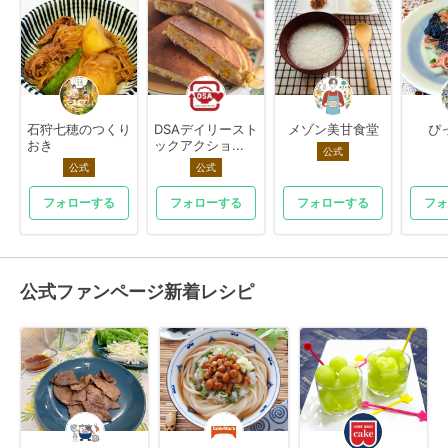
石狩七穂のつくり
DSAデイリースト
メゾン美甘食堂
ぴ
おき
ックアクショ...
公式
公式
公式
フォローする
フォローする
フォローする
フォ
公式ファンページ新着レシピ