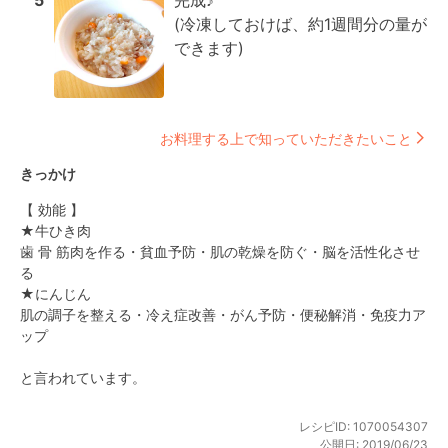
5
完成♪

(冷凍しておけば、約1週間分の量が
できます)
お料理する上で知っていただきたいこと
きっかけ
【 効能 】

★牛ひき肉

歯 骨 筋肉を作る・貧血予防・肌の乾燥を防ぐ・脳を活性化させ
る

★にんじん

肌の調子を整える・冷え症改善・がん予防・便秘解消・免疫力ア
ップ

と言われています。
レシピID:
1070054307
公開日:
2019/06/23