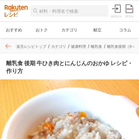
ログイン
チラシ
おすすめ
おトク
カテゴリ
献立
コラム
楽天レシピトップ
カテゴリ
健康料理
離乳食
離乳食後期（9～1
離乳食 後期 牛ひき肉とにんじんのおかゆ レシピ・
作り方