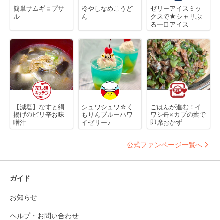
簡単サムギョプサ
冷やしなめこうど
ゼリーアイスミッ
ル
ん
クスで★シャリぷ
る一口アイス
【減塩】なすと絹
シュワシュワ☆く
ごはんが進む！イ
揚げのピリ辛お味
もりんブルーハワ
ワシ缶×カブの葉で
噌汁
イゼリー♪
即席おかず
公式ファンページ一覧へ
ガイド
お知らせ
ヘルプ・お問い合わせ