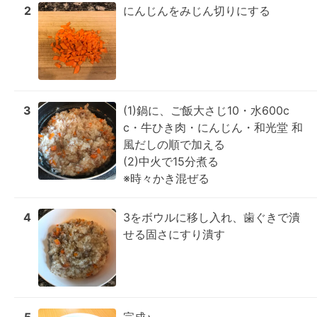
2
にんじんをみじん切りにする
3
(1)鍋に、ご飯大さじ10・水600c
c・牛ひき肉・にんじん・和光堂 和
風だしの順で加える

(2)中火で15分煮る

※時々かき混ぜる
4
3をボウルに移し入れ、歯ぐきで潰
せる固さにすり潰す