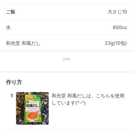
ご飯
大さじ10
水
600cc
和光堂 和風だし
23g(10包)
【PR】
作り方
1
和光堂 和風だしは、こちらを使用
しています(^-^)