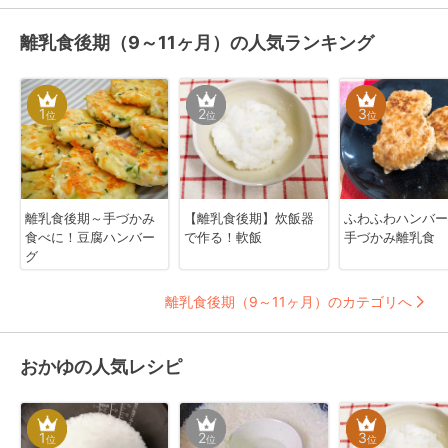
離乳食後期（9～11ヶ月）の人気ランキング
1
2
3
位
位
位
離乳食後期～手づかみ
【離乳食後期】炊飯器
ふわふわハンバ
食べに！豆腐ハンバー
で作る！軟飯
手づかみ離乳食
グ
離乳食後期（9～11ヶ月）のカテゴリへ
おかゆの人気レシピ
1
2
3
位
位
位