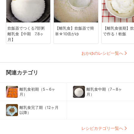
炊飯器でつくる7部粥
【離乳食】炊飯器で簡
【離乳食後期】炊
離乳食【中期 7.8ヶ
単☆10倍がゆ
で作る！軟飯
月】
おかゆのレシピ一覧へ
関連カテゴリ
離乳食初期（5～6ヶ
離乳食中期（7～8ヶ
月）
月）
離乳食完了期（12ヶ月
以降）
レシピカテゴリ一覧へ