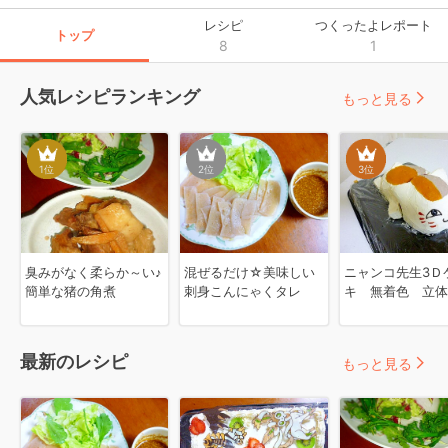
レシピ
つくったよレポート
トップ
8
1
人気レシピランキング
もっと見る
1
位
2
位
3
位
臭みがなく柔らか～い♪
混ぜるだけ☆美味しい
ニャンコ先生3Ｄ
簡単な猪の角煮
刺身こんにゃくタレ
キ 無着色 立体
最新のレシピ
もっと見る