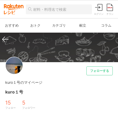
ログイン
チラシ
おすすめ
おトク
カテゴリ
献立
コラム
フォローする
kuro１号のマイページ
kuro１号
15
5
フォロー
フォロワー