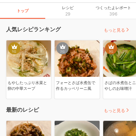
レシピ
つくったよレポート
トップ
29
396
人気レシピランキング
もっと見る
1
位
2
位
3
位
もやしたっぷり水菜と
フォーとさば水煮缶で
さばの水煮缶とニ
卵の中華スープ
作るカッペリーニ風
やしのお味噌汁
最新のレシピ
もっと見る