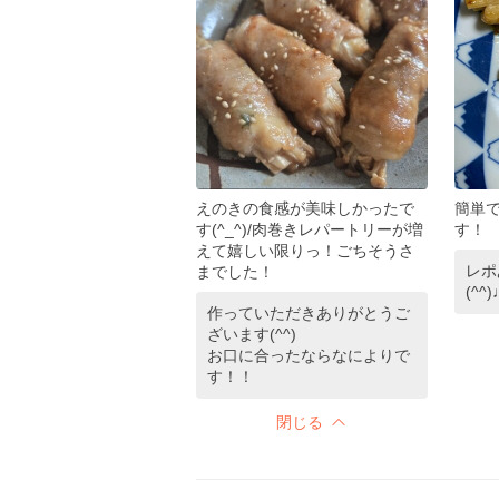
えのきの食感が美味しかったで
簡単
す(^_^)/肉巻きレパートリーが増
す！
えて嬉しい限りっ！ごちそうさ
レポ
までした！
(^^
作っていただきありがとうご
ざいます(^^)
お口に合ったならなによりで
す！！
閉じる