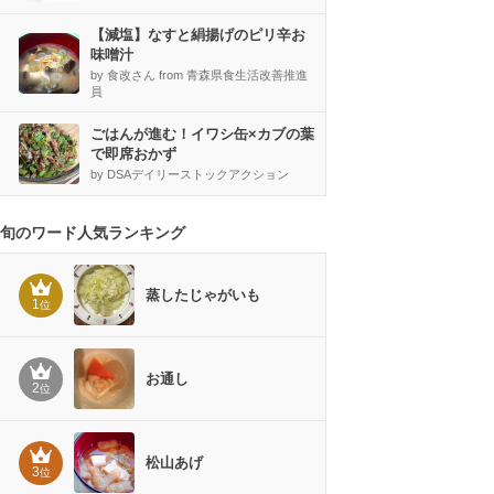
【減塩】なすと絹揚げのピリ辛お
味噌汁
by 食改さん from 青森県食生活改善推進
員
ごはんが進む！イワシ缶×カブの葉
で即席おかず
by DSAデイリーストックアクション
旬のワード人気ランキング
蒸したじゃがいも
1
位
お通し
2
位
松山あげ
3
位