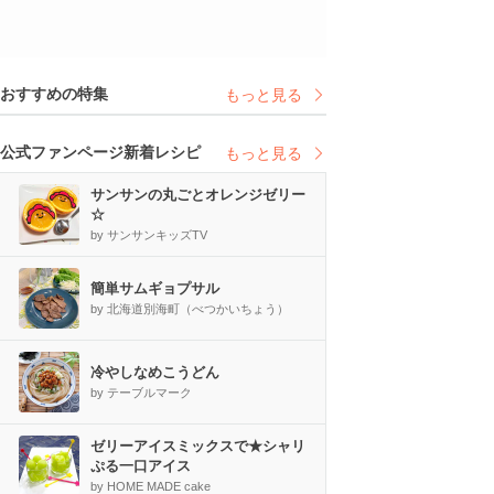
おすすめの特集
もっと見る
公式ファンページ新着レシピ
もっと見る
サンサンの丸ごとオレンジゼリー
☆
by サンサンキッズTV
簡単サムギョプサル
by 北海道別海町（べつかいちょう）
冷やしなめこうどん
by テーブルマーク
ゼリーアイスミックスで★シャリ
ぷる一口アイス
by HOME MADE cake