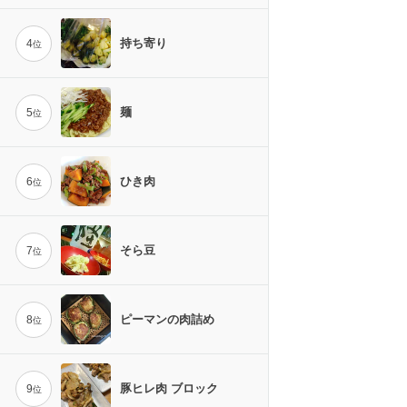
持ち寄り
4
位
麺
5
位
ひき肉
6
位
そら豆
7
位
ピーマンの肉詰め
8
位
豚ヒレ肉 ブロック
9
位