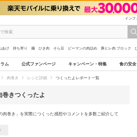
インフ
山あげ
持ち寄り
麺
ひき肉
そら豆
ピーマンの肉詰め
豚ヒレ肉 ブロック
コラム
公式ファンページ
キャンペーン・特集
食の安全
肉巻き
レシピ詳細
つくったよレポート一覧
肉巻きつくったよ
の肉巻き」を実際につくった感想やコメントを多数ご紹介して
件