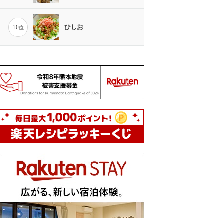
ひしお
10
位