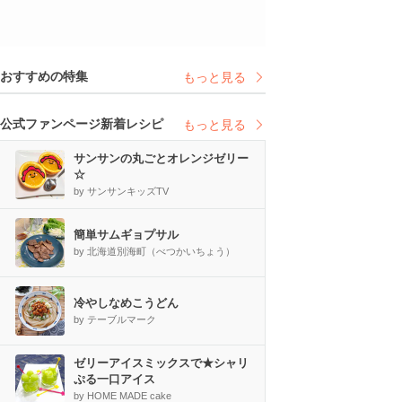
おすすめの特集
もっと見る
公式ファンページ新着レシピ
もっと見る
サンサンの丸ごとオレンジゼリー
☆
by サンサンキッズTV
簡単サムギョプサル
by 北海道別海町（べつかいちょう）
冷やしなめこうどん
by テーブルマーク
ゼリーアイスミックスで★シャリ
ぷる一口アイス
by HOME MADE cake