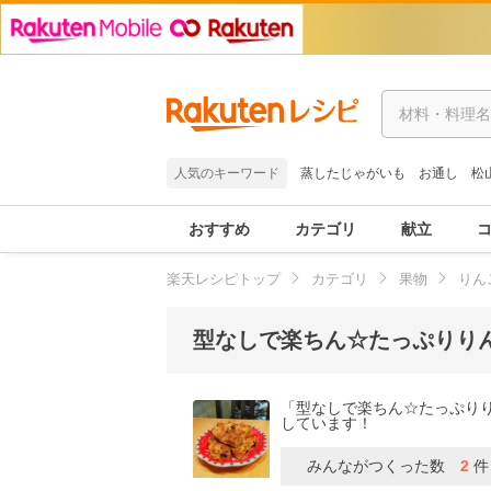
人気のキーワード
蒸したじゃがいも
お通し
松
おすすめ
カテゴリ
献立
楽天レシピトップ
カテゴリ
果物
りん
型なしで楽ちん☆たっぷりり
「型なしで楽ちん☆たっぷり
しています！
みんながつくった数
2
件