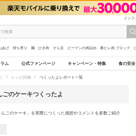
インフ
山あげ
持ち寄り
麺
ひき肉
そら豆
ピーマンの肉詰め
豚ヒレ肉 ブロック
コラム
公式ファンページ
キャンペーン・特集
食の安全
ご
レシピ詳細
つくったよレポート一覧
んごのケーキつくったよ
りんごのケーキ」を実際につくった感想やコメントを多数ご紹介