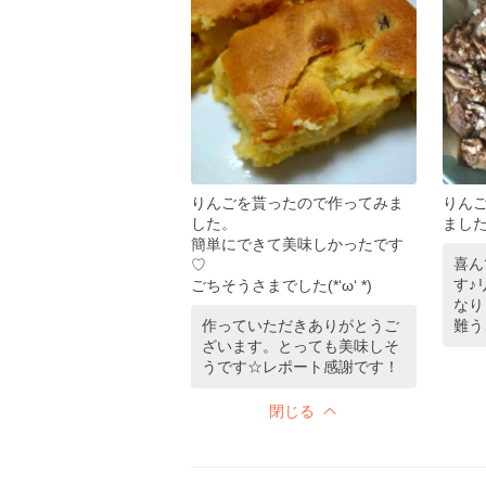
りんごを貰ったので作ってみま
りん
した。
ましたŧ‹"
簡単にできて美味しかったです
喜ん
♡
す♪
ごちそうさまでした(*‘ω‘ *)
なり
作っていただきありがとうご
難う
ざいます。とっても美味しそ
うです☆レポート感謝です！
閉じる