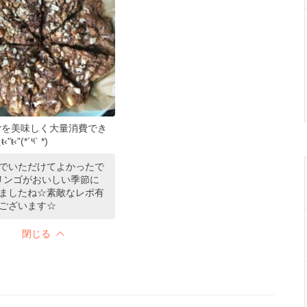
ごを美味しく大量消費でき
ŧ‹"(*´༥` *)
でいただけてよかったで
リンゴがおいしい季節に
ましたね☆素敵なレポ有
ございます☆
閉じる