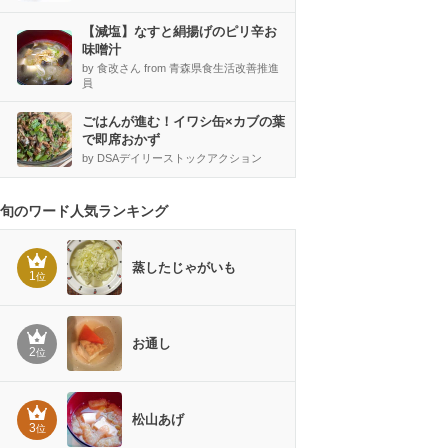
【減塩】なすと絹揚げのピリ辛お
味噌汁
by 食改さん from 青森県食生活改善推進
員
ごはんが進む！イワシ缶×カブの葉
で即席おかず
by DSAデイリーストックアクション
旬のワード人気ランキング
蒸したじゃがいも
1
位
お通し
2
位
松山あげ
3
位