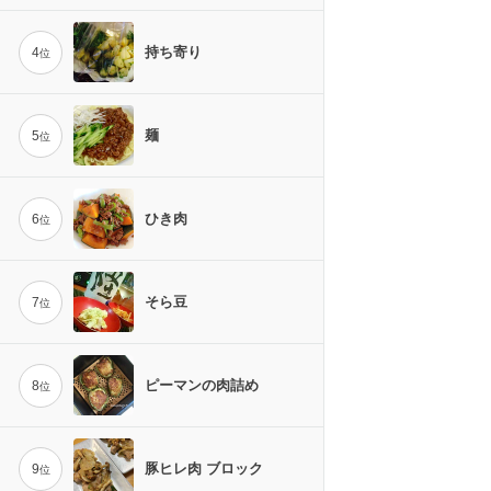
持ち寄り
4
位
麺
5
位
ひき肉
6
位
そら豆
7
位
ピーマンの肉詰め
8
位
豚ヒレ肉 ブロック
9
位