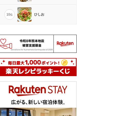
ひしお
10
位