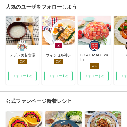
人気のユーザをフォローしよう
メゾン美甘食堂
ヴィッセル神戸
HOME MADE ca
ke
公式
公式
公式
フォローする
フォローする
フォローする
フォ
公式ファンページ新着レシピ