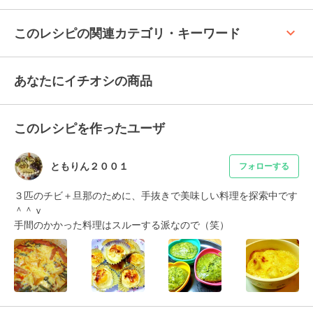
keyboard_arrow_up
このレシピの関連カテゴリ・キーワード
あなたにイチオシの商品
このレシピを作ったユーザ
ともりん２００１
フォローする
３匹のチビ＋旦那のために、手抜きで美味しい料理を探索中です
＾＾ｖ

手間のかかった料理はスルーする派なので（笑）