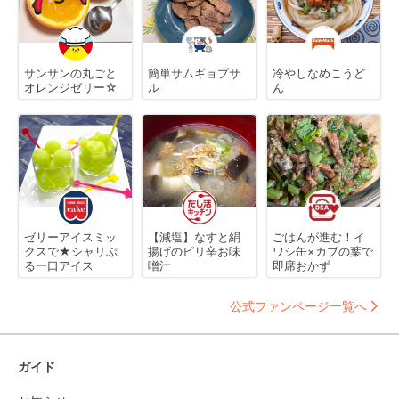
サンサンの丸ごと
簡単サムギョプサ
冷やしなめこうど
オレンジゼリー☆
ル
ん
ゼリーアイスミッ
【減塩】なすと絹
ごはんが進む！イ
クスで★シャリぷ
揚げのピリ辛お味
ワシ缶×カブの葉で
る一口アイス
噌汁
即席おかず
公式ファンページ一覧へ
ガイド