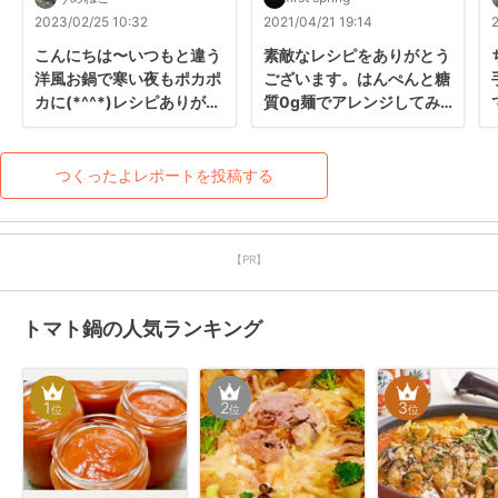
2023/02/25 10:32
2021/04/21 19:14
こんにちは〜いつもと違う
素敵なレシピをありがとう
洋風お鍋で寒い夜もポカポ
ございます。はんぺんと糖
カに(*^^*)レシピありがと
質0g麺でアレンジしてみ
うございました。
ました。結構合いますよ。
美味しかったです、ご馳走
さまでした。リピします
つくったよレポートを投稿する
(*^^*)
【PR】
トマト鍋の人気ランキング
1
2
3
位
位
位