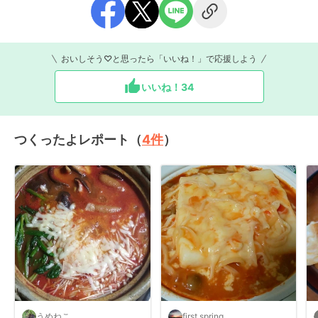
おいしそう♡と思ったら「いいね！」で応援しよう
いいね！
34
つくったよレポート（
4
件
）
うめねこ
first spring