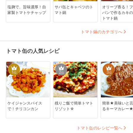
塩麹で、旨味濃厚！自
サバ缶とキャベツのト
オリーブ香る！フ
家製トマトケチャップ
マト鍋
パンで作るカキの
トマト鍋
トマト鍋のカテゴリへ
トマト缶の人気レシピ
1
2
3
位
位
位
ケイジャンスパイス
残りご飯で簡単トマト
簡単★美味いと
で！チリコンカン
リゾット☆
るキーマカレー
トマト缶のレシピ一覧へ