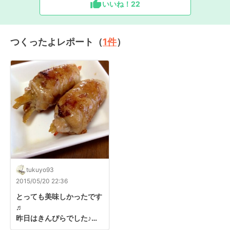
いいね！
22
つくったよレポート（
1
件
）
tukuyo93
2015/05/20 22:36
とっても美味しかったです
♬

昨日はきんぴらでした♪

お弁当の美味しい一品にな