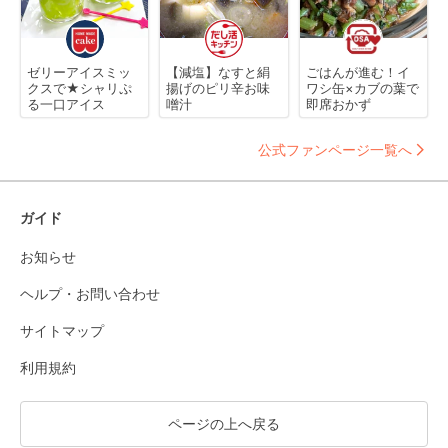
ゼリーアイスミッ
【減塩】なすと絹
ごはんが進む！イ
クスで★シャリぷ
揚げのピリ辛お味
ワシ缶×カブの葉で
る一口アイス
噌汁
即席おかず
公式ファンページ一覧へ
ガイド
お知らせ
ヘルプ・お問い合わせ
サイトマップ
利用規約
ページの上へ戻る