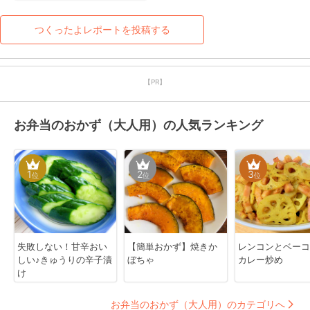
りました^ ^

こうしてリメイクするとま
つくったよレポートを投稿する
た美味しく食べられますね
♫

ごちそうさま♪
【PR】
お弁当のおかず（大人用）の人気ランキング
1
2
3
位
位
位
失敗しない！甘辛おい
【簡単おかず】焼きか
レンコンとベーコ
しい♪きゅうりの辛子漬
ぼちゃ
カレー炒め
け
お弁当のおかず（大人用）のカテゴリへ