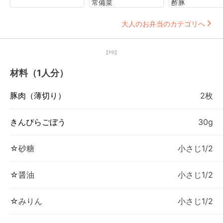
常備菜
酢豚
大人のお弁当のカテゴリへ
【PR】
材料（1人分）
豚肉（薄切り）
2枚
きんぴらごぼう
30g
☆砂糖
小さじ1/2
☆醤油
小さじ1/2
☆みりん
小さじ1/2