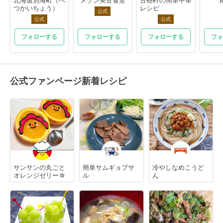
つかいちょう）
レシピ
公式
公式
公式
フォローする
フォローする
フォローする
フォ
公式ファンページ新着レシピ
サンサンの丸ごと
簡単サムギョプサ
冷やしなめこうど
オレンジゼリー☆
ル
ん