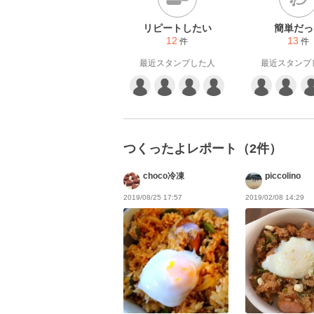
リピートしたい
簡単だっ
12
13
件
件
最近スタンプした人
最近スタンプ
つくったよレポート（2件）
choco冷凍
piccolino
2019/08/25 17:57
2019/02/08 14:29