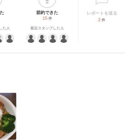
た
節約できた
レポートを送る
15
件
2
件
した人
最近スタンプした人