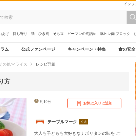
インフ
山あげ
持ち寄り
麺
ひき肉
そら豆
ピーマンの肉詰め
豚ヒレ肉 ブロック
コラム
公式ファンページ
キャンペーン・特集
食の安全
その他○○ライス
レシピ詳細
り方
約10分
お気に入りに追加
テーブルマーク
公式
大人も子どもも大好きなナポリタンの味を ご