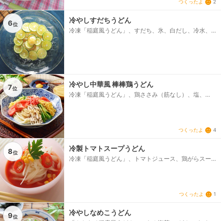
つくったよ
2
プ、温泉卵
冷やしすだちうどん
6
位
冷凍「稲庭風うどん」、すだち、氷、白だし、冷水、
大根おろし、しょうゆ
冷やし中華風 棒棒鶏うどん
7
位
冷凍「稲庭風うどん」、鶏ささみ（筋なし）、塩、
酒、トマト（薄いくし切り）、きゅうり（せん切
り）、錦糸卵、紅しょうが、練りからし、［A］、白練
りごま、砂糖、めんつゆ（3倍濃縮）、酢、ごま油、水
つくったよ
4
冷製トマトスープうどん
8
位
冷凍「稲庭風うどん」、トマトジュース、鶏がらスー
プ（顆粒）、ミニトマト（輪切り）、玉ねぎ（薄切り
／水にさらす）、スイートコーン、イタリアンパセリ
（飾り用）、塩・こしょう
つくったよ
1
冷やしなめこうどん
9
位