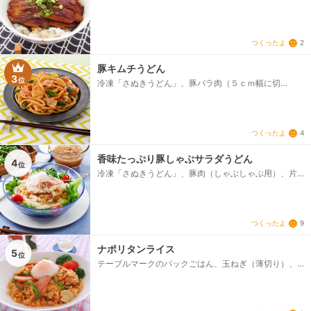
焼きのたれ（市販）、刻みのり、万能ねぎ（小口切
り）、粉山椒
つくったよ
2
豚キムチうどん
3
位
冷凍「さぬきうどん」、豚バラ肉（５ｃｍ幅に切
る）、キムチ、めんつゆ、ごま油、長ねぎの青い部分
（斜め切り）
つくったよ
4
香味たっぷり豚しゃぶサラダうどん
4
位
冷凍「さぬきうどん」、豚肉（しゃぶしゃぶ用）、片
栗粉、オリーブ油、リーフレタス（手でちぎる）、大
葉（縦半分に切る）、ミニトマト（1/4に切る）、みょ
うが（せん切り）、白髪ねぎ、貝割れ菜、［A］、ポン
酢（市販）、大根おろし
つくったよ
9
ナポリタンライス
5
位
テーブルマークのパックごはん、玉ねぎ（薄切り）、
ピーマン（細切り）、ソーセージ（斜め切り）、マッ
シュルーム（スライス）、サラダ油、塩・こしょう、
粉チーズ、茹でブロッコリー・ミニトマト、タバス
コ、［A］、顆粒コンソメ、ウスターソース、ケチャッ