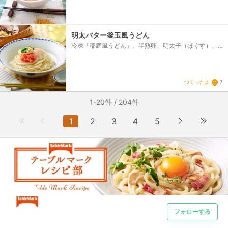
明太バター釜玉風うどん
冷凍「稲庭風うどん」、半熟卵、明太子（ほぐす）、
バター、万能ねぎ（小口切り）、揚げ玉（お好みで)、
刻みのり、めんつゆ
つくったよ
7
1-20件 / 204件
1
2
3
4
5
フォローする