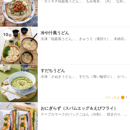
「カトキチ稲庭風うどん」、もみ海苔、［A］、なめ
こ、めんつゆ、［B］、大根（おろして水気を切る）、
しょうが（すりおろし）、青ねぎ（小口切り）
冷や汁風うどん
10
位
冷凍「稲庭風うどん」、きゅうり（薄切り）、木綿豆
腐、白炒りごま、みそ、砂糖、だし汁、塩、大葉（せ
ん切り）、みょうが（小口切り）、その他、オクラ、
たくあん等
すだちうどん
冷凍「さぬきうどん」、すだち（薄い輪切り）、かつ
お節、【A】、水、めんつゆ（3倍濃縮）、白だししょ
うゆ、酒、塩
つくったよ
1
おにぎらず（スパムエッグ＆えびフライ）
テーブルマークのパックごはん（分割）、焼きのり、
【スパムエッグのおにぎらず】、スパム（ポークラン
チョンミート）、卵、砂糖、塩・こしょう、サラダ
油、サラダ菜、【えびフライのおにぎらず】、テーブ