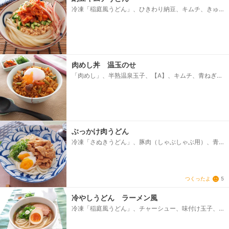
冷凍「稲庭風うどん」、ひきわり納豆、キムチ、きゅ
うり（粗みじん切り）、みょうが（せん切り）、めん
つゆ（ストレート）
肉めし丼 温玉のせ
「肉めし」、半熟温泉玉子、【A】、キムチ、青ねぎ
（小口切り）
ぶっかけ肉うどん
冷凍「さぬきうどん」、豚肉（しゃぶしゃぶ用）、青
ねぎ（小口切り）、揚げ玉、温泉卵、めんつゆ（スト
レート）、サラダ油、【A】、酒、砂糖、しょうゆ
つくったよ
5
冷やしうどん ラーメン風
冷凍「稲庭風うどん」、チャーシュー、味付け玉子、
青ねぎ（小口切り）、【A】、中華ブイヨン（練り
状）、しょうゆ、砂糖、ごま油、熱湯