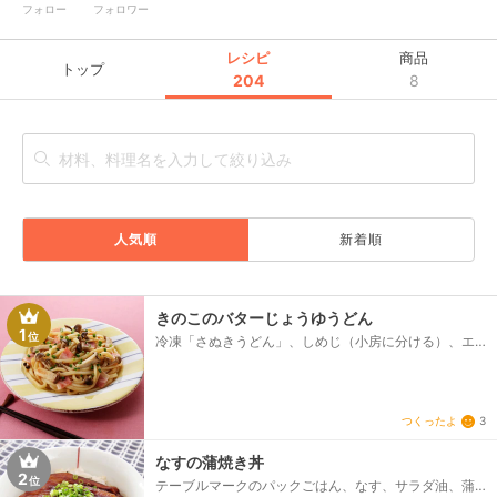
フォロー
フォロワー
レシピ
商品
トップ
204
8
人気順
新着順
きのこのバターじょうゆうどん
1
位
冷凍「さぬきうどん」、しめじ（小房に分ける）、エ
リンギ（一口大に切る）、ベーコン（1.5cm幅に切
る）、バター、だし醤油、青ねぎ（小口切り）
つくったよ
3
なすの蒲焼き丼
2
位
テーブルマークのパックごはん、なす、サラダ油、蒲