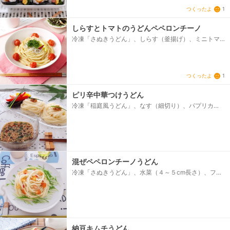
ルマーク「サクうまっ！えびフライ」、ゆで卵（輪切
つくったよ
1
り）、リーフレタス、マヨネーズ
しらすとトマトのうどんペペロンチーノ
冷凍「さぬきうどん」、しらす（釜揚げ）、ミニトマ
ト（ヘタを取り除く）、大葉（せん切り）、刻みのり
（お好みで）、［A］、オリーブ油、にんにく（みじん
切り）、鷹の爪（種は取り除く）、［B］、レモン汁、
薄口しょうゆ、塩、こしょう
つくったよ
1
ピリ辛中華つけうどん
冷凍「稲庭風うどん」、なす（細切り）、パプリカ
（細切り）、サラダ油、塩・こしょう、【A】、めんつ
ゆ（濃縮）、水、メンマ（刻む）、万能ねぎ（小口切
り）、白炒りごま、ごま油、一味唐辛子
混ぜペペロンチーノうどん
冷凍「さぬきうどん」、水菜（４～５cm長さ）、フラ
イドガーリック、粉チーズ、[A]、白だしつゆ、鷹の爪
（輪切り）、クレイジーソルト、ガーリックパウダー
（あれば）、サラダ油orオリーブ油
納豆キムチうどん