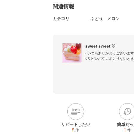
関連情報
カテゴリ
ぶどう
メロン
sweet sweet ♡
○いつもありがとうございます✨(=
○リピレポやレポ足りないとき
申し訳ないですが、お気軽に教えて下
宜しくお願いしますෆৎ•ु·̫•ूॽ.
ꕂꕂꕂꕂꕂꕂꕂꕂꕂ

ꕤおうちごはん‎♪

ꕤ簡単おつまみ♪

ꕤ幸せおやつ♪

ꕂꕂꕂꕂꕂꕂꕂꕂ
リピートしたい
簡単だっ
5
1
件
件