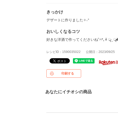
きっかけ
デザートに作りました✧˖°
おいしくなるコツ
好きな洋酒で作ってくださいね˚ෆ*₊ ⁌̴̶̷ั ॣ·̮ ॣ⁌̴̶̷ั
レシピID：1590035022
公開日：2023/09/25
印刷する
あなたにイチオシの商品