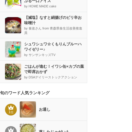
ぷる一口アイス
by HOME MADE cake
【減塩】なすと絹揚げのピリ辛お
味噌汁
by 食改さん from 青森県食生活改善推進
員
シュワシュワ☆くもりんブルーハ
ワイゼリー♪
by サンサンキッズTV
ごはんが進む！イワシ缶×カブの葉
で即席おかず
by DSAデイリーストックアクション
旬のワード人気ランキング
お通し
1
位
蒸したじゃがいも