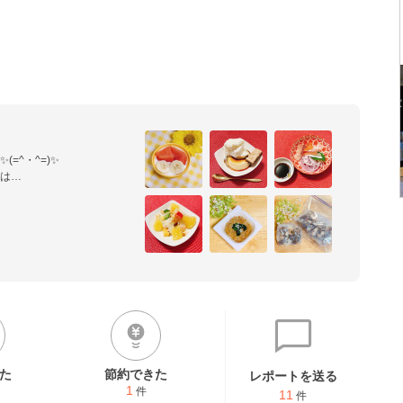
^・^=)✨

は

さい(  _ _)ෆ˚*

⋆♡

た
節約できた
レポートを送る
1
件
11
件