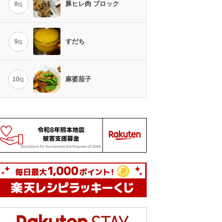
豚ヒレ肉 ブロック
8
位
すだち
9
位
麻婆茄子
10
位