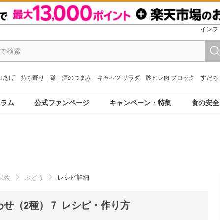
インフ
山あげ
持ち寄り
麺
酒のつまみ
キャベツ サラダ
豚ヒレ肉 ブロック
すだち
コラム
公式ファンページ
キャンペーン・特集
食の安全
果物
ぶどう
レシピ詳細
せ（2種）７ レシピ・作り方