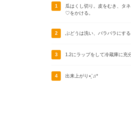
1
瓜はくし切り。皮をむき、タネ
♡をかける。
2
ぶどうは洗い、バラバラにする
3
1.2にラップをして冷蔵庫に充
4
出来上がり‎٭¨̮♫*