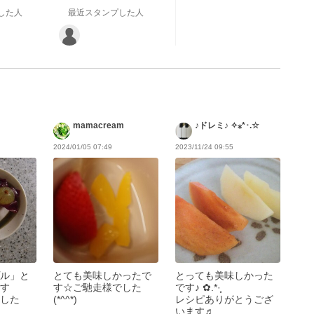
した人
最近スタンプした人
mamacream
♪ドレミ♪ ✧⁎*･.☆
2024/01/05 07:49
2023/11/24 09:55
ル」と
とても美味しかったで
とっても美味しかった
す
す☆ご馳走様でした
です♪ ✿.*·̩͙
した
(*^^*)
レシピありがとうござ
います♬