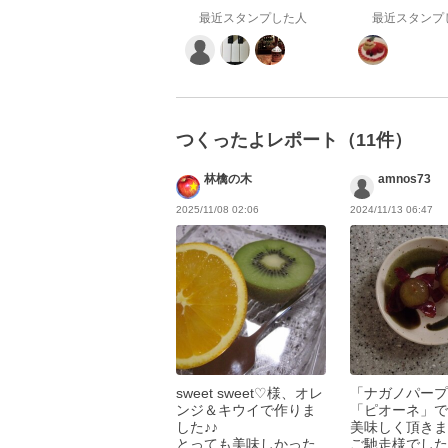
最近スタンプした人
最近スタンプ
つくったよレポート（11件）
林檎の木
amnos73
2025/11/08 02:06
2024/11/13 06:47
sweet sweet♡様、オレ
「ナガノパープ
ンジ＆キウイで作りま
「ピオーネ」で
した♪♪
美味しく頂きま
とっても美味しかった
ご馳走様でした