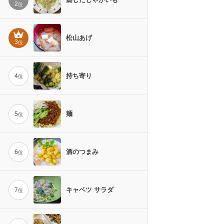
2
位
松山あげ
3
位
持ち寄り
4
位
麺
5
位
酒のつまみ
6
位
キャベツ サラダ
7
位