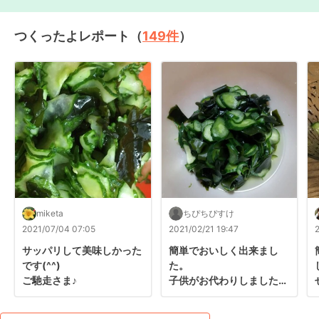
つくったよレポート（
149
件
）
miketa
ちぴちぴすけ
2021/07/04 07:05
2021/02/21 19:47
サッパリして美味しかった
簡単でおいしく出来まし
です(^^)

た。

ご馳走さま♪
子供がお代わりしました
(^-^)