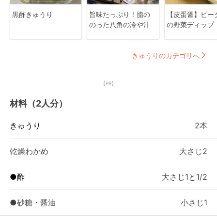
黒酢きゅうり
旨味たっぷり！脂の
【皮蛋醤】ピー
のった八角の冷や汁
の野菜ディップ
きゅうりのカテゴリへ
【PR】
材料（2人分）
きゅうり
2本
乾燥わかめ
大さじ2
●酢
大さじ1と1/2
●砂糖・醤油
小さじ1