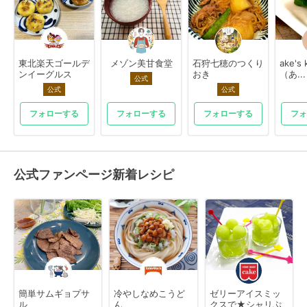
東北楽天ゴールデ
メゾン美甘食堂
石狩七穂のつくり
ake's 
ンイーグルス
おき
（あ...
公式
公式
公式
フォローする
フォローする
フォローする
フォ
公式ファンページ新着レシピ
簡単サムギョプサ
冷やしなめこうど
ゼリーアイスミッ
ル
ん
クスで★シャリぷ