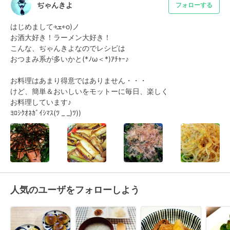
ぢゃんきよ
フォローする
はじめまして￫ܫ￩o)ノ

お酒大好き！ラーメン大好き！

こんな、ぢゃんきよなのでレシピは

おつまみ系が多いかと(*ﾉω＜*)ｱﾁｬｰ♪

お料理はあまり得意ではありません・・・

けど、簡単＆おいしいをモットーに毎日、楽しく

お料理しています♪

ﾖﾛｼｸｵﾈｶﾞｲｼﾏｽ(ﾂ _ _)ﾂ))
人気のユーザをフォローしよう