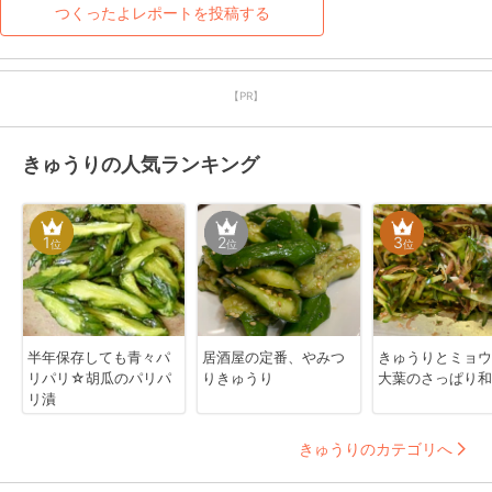
つくったよレポートを投稿する
【PR】
きゅうりの人気ランキング
1
2
3
位
位
位
半年保存しても青々パ
居酒屋の定番、やみつ
きゅうりとミョウ
リパリ☆胡瓜のパリパ
りきゅうり
大葉のさっぱり和
リ漬
きゅうりのカテゴリへ