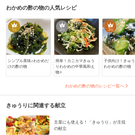
わかめの酢の物の人気レシピ
1
2
3
位
位
位
シンプル美味♪わかめだ
簡単！カニカマきゅう
子供向け！きゅう
けの酢の物
りわかめの中華風和え
わかめの酢の物
物⭐
わかめの酢の物のレシピ一覧へ
きゅうりに関連する献立
主菜にも使える！「きゅうり」が主役
の献立