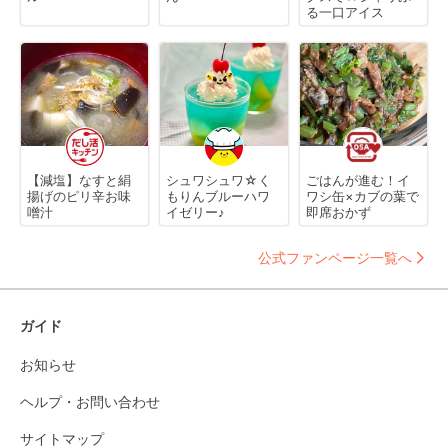
る一口アイス
【減塩】なすと絹
シュワシュワ☆く
ごはんが進む！イ
揚げのピリ辛お味
もりんブルーハワ
ワシ缶×カブの葉で
噌汁
イゼリー♪
即席おかず
公式ファンページ一覧へ
ガイド
お知らせ
ヘルプ・お問い合わせ
サイトマップ