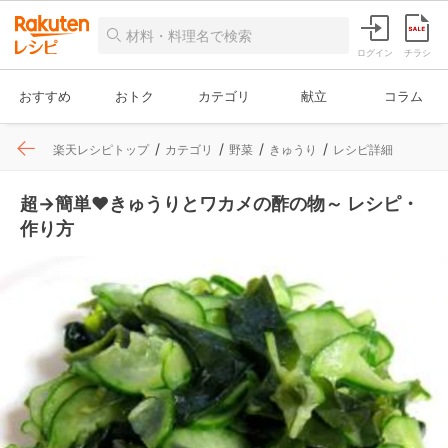
ログイン
チラシ
おすすめ
おトク
カテゴリ
献立
コラム
楽天レシピトップ
カテゴリ
野菜
きゅうり
レシピ詳細
超→簡単❤きゅうりとワカメの酢の物～ レシピ・
作り方