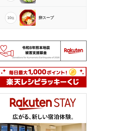
卵スープ
10
位