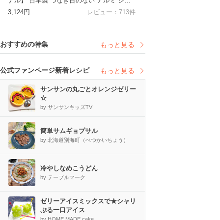
ナル】 日本製 つなぎ目のない アルミ シフ
ォン型 つなぎ目なし ケーキ型 手作り最高品
3,124円
レビュー：
713
件
質を求めた日本製です】アカオアルミの高品
質アルミ材を使用した日本の熟練職人による
完全国内製造
おすすめの特集
もっと見る
公式ファンページ新着レシピ
もっと見る
サンサンの丸ごとオレンジゼリー
☆
by サンサンキッズTV
簡単サムギョプサル
by 北海道別海町（べつかいちょう）
冷やしなめこうどん
by テーブルマーク
ゼリーアイスミックスで★シャリ
ぷる一口アイス
by HOME MADE cake