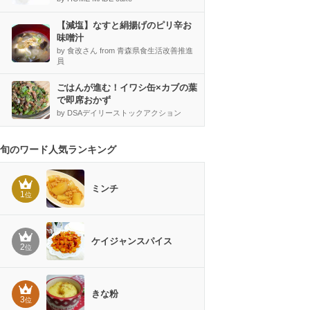
【減塩】なすと絹揚げのピリ辛お
味噌汁
by 食改さん from 青森県食生活改善推進
員
ごはんが進む！イワシ缶×カブの葉
で即席おかず
by DSAデイリーストックアクション
旬のワード人気ランキング
ミンチ
1
位
ケイジャンスパイス
2
位
きな粉
3
位