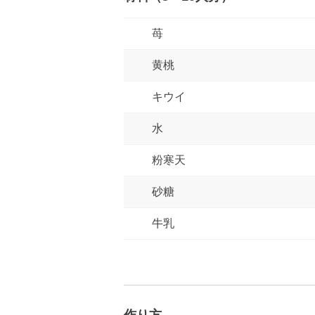
苺
黄桃
キウイ
水
粉寒天
砂糖
牛乳