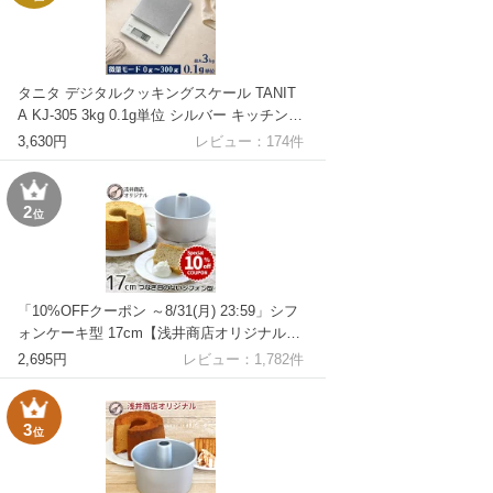
タニタ デジタルクッキングスケール TANIT
A KJ-305 3kg 0.1g単位 シルバー キッチンス
ケール デジタルスケール おしゃれ 電子はか
3,630円
レビュー：
174
件
り パン作り お菓子作り 製菓 イースト計量
計量器具 TANITA
2
位
「10%OFFクーポン ～8/31(月) 23:59」シフ
ォンケーキ型 17cm【浅井商店オリジナル】
日本製 つなぎ目のないアルミシフォンケー
2,695円
レビュー：
1,782
件
キ型 17cm シフォン型 ケーキ型 手作り 焼き
型 シフォン型 お菓子型 焼き型 お菓子作り
ケーキ作り |
3
位