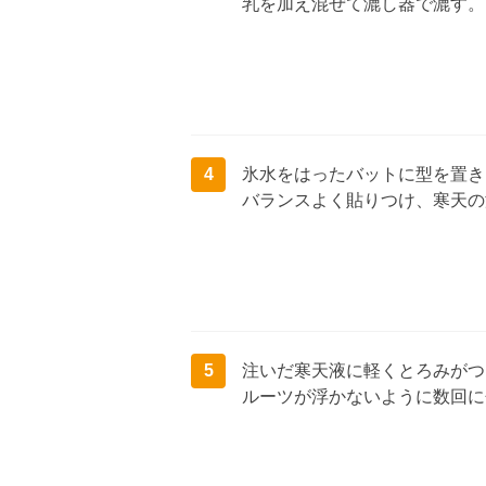
乳を加え混ぜて漉し器で漉す。
4
氷水をはったバットに型を置き
バランスよく貼りつけ、寒天の
5
注いだ寒天液に軽くとろみがつ
ルーツが浮かないように数回に