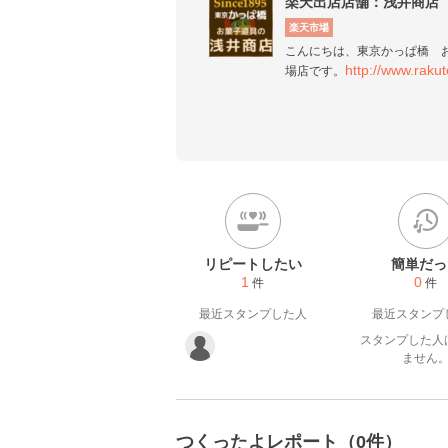
楽天出店店舗：浅井商店
楽天市場
こんにちは、東京かっぱ橋　
http://www.rakut
場店です。
当店名物?【型にピッタリ!レ
ッタリの分量たのしいアイデ
ます。練りに練ったレシピか
り方に新発見があるかもしれま
てください
リピートしたい
簡単だっ
1
0
件
件
最近スタンプした人
最近スタンプ
スタンプした人
ません
つくったよレポート（0件）