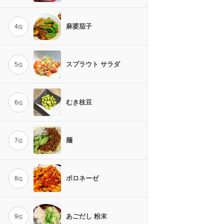
麻婆茄子
4
位
スプラウト サラダ
5
位
むき枝豆
6
位
麺
7
位
ボロネーゼ
8
位
あごだし 粉末
9
位