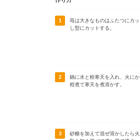
作り方
1
苺は大きなものはふたつにカッ
し型にカットする。
2
鍋に水と粉寒天を入れ、火にか
程煮て寒天を煮溶かす。
3
砂糖を加えて混ぜ溶かしたら火