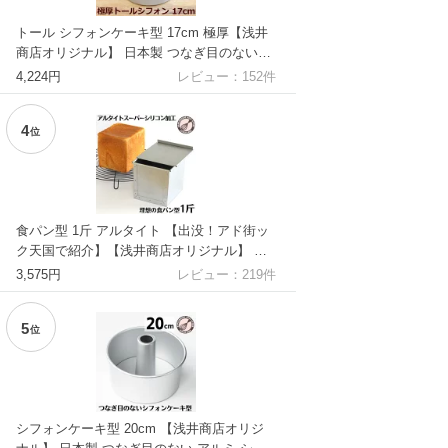
トール シフォンケーキ型 17cm 極厚【浅井
商店オリジナル】 日本製 つなぎ目のない極
厚 アルミ トール シフォンケーキ型 シフォ
4,224円
レビュー：
152
件
ン型 ケーキ型 手作り お菓子作り 焼き型 |
4
位
食パン型 1斤 アルタイト 【出没！アド街ッ
ク天国で紹介】【浅井商店オリジナル】 ス
ーパーシリコン加工 空焼き不要 スルッと型
3,575円
レビュー：
219
件
離れ 「売ってる食パンに限りなく近い理想
の食パン型1斤」フタ付き 蓋付き 角型 角食
5
パン スクエア 日本製 かっぱ橋 パン作り道
位
具 |
シフォンケーキ型 20cm 【浅井商店オリジ