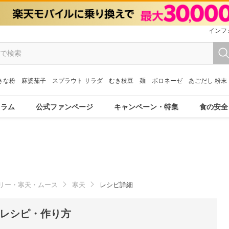
インフ
きな粉
麻婆茄子
スプラウト サラダ
むき枝豆
麺
ボロネーゼ
あごだし 粉末
コラム
公式ファンページ
キャンペーン・特集
食の安全
リー・寒天・ムース
寒天
レシピ詳細
】 レシピ・作り方