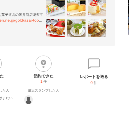
お菓子道具の浅井商店楽天市
en.ne.jp/gold/asai-tool/
シピ集】では、いつも型にピ
ィアでレシピをご紹介してい
ら道具の使い方やお菓子の作
せん^^　ぜひ遊びにきてみ
た
節約できた
レポートを送る
1
件
0
件
した人
最近スタンプした人
はまだい
。