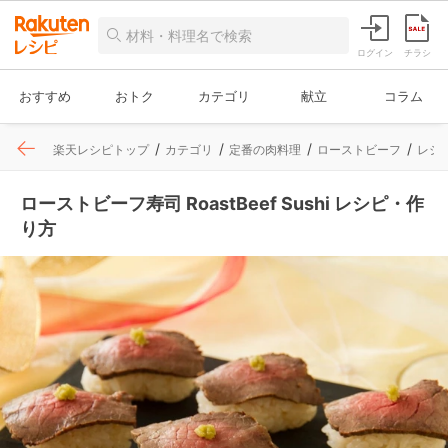
ログイン
チラシ
おすすめ
おトク
カテゴリ
献立
コラム
楽天レシピトップ
カテゴリ
定番の肉料理
ローストビーフ
レシ
ローストビーフ寿司 RoastBeef Sushi レシピ・作
り方