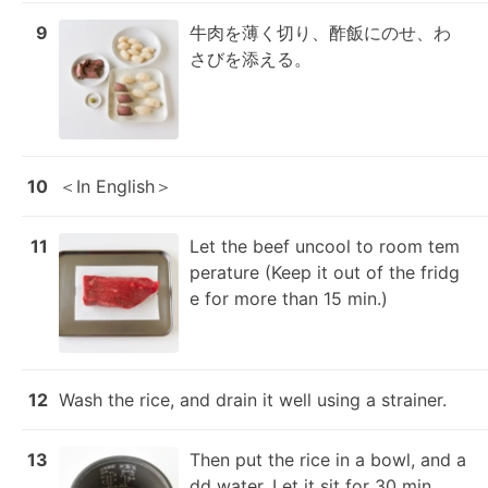
9
牛肉を薄く切り、酢飯にのせ、わ
さびを添える。
10
＜In English＞
11
Let the beef uncool to room tem
perature (Keep it out of the fridg
e for more than 15 min.)
12
Wash the rice, and drain it well using a strainer.
13
Then put the rice in a bowl, and a
dd water. Let it sit for 30 min.