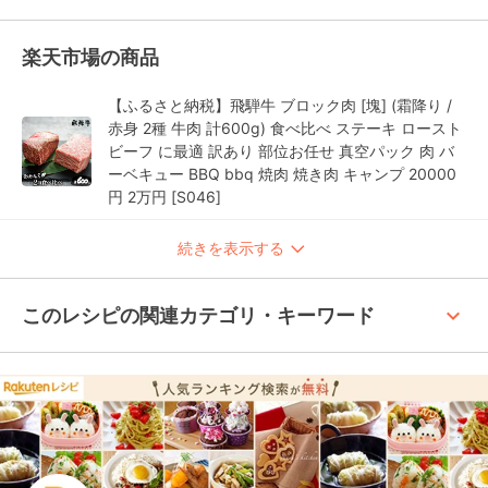
楽天市場の商品
【ふるさと納税】飛騨牛 ブロック肉 [塊] (霜降り /
赤身 2種 牛肉 計600g) 食べ比べ ステーキ ロースト
ビーフ に最適 訳あり 部位お任せ 真空パック 肉 バ
ーベキュー BBQ bbq 焼肉 焼き肉 キャンプ 20000
円 2万円 [S046]
続きを表示する
keyboard_arrow_up
このレシピの関連カテゴリ・キーワード