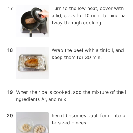
17
Turn to the low heat, cover with 
a lid, cook for 10 min., turning hal
fway through cooking.
18
Wrap the beef with a tinfoil, and 
keep them for 30 min.
19
When the rice is cooked, add the mixture of the i
ngredients A:, and mix.
20
hen it becomes cool, form into bi
te-sized pieces.