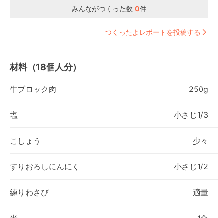
みんながつくった数
0
件
つくったよレポートを投稿する
材料（18個人分）
牛ブロック肉
250g
塩
小さじ1/3
こしょう
少々
すりおろしにんにく
小さじ1/2
練りわさび
適量