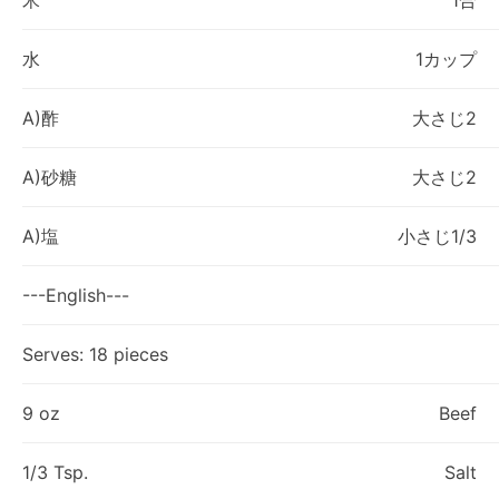
米
1合
水
1カップ
A)酢
大さじ2
A)砂糖
大さじ2
A)塩
小さじ1/3
---English---
Serves: 18 pieces
9 oz
Beef
1/3 Tsp.
Salt