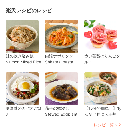
楽天レシピのレシピ
鮭の炊き込み飯
白滝ナポリタン
赤い薔薇のりんごタ
Salmon Mixed Rice
Shirataki pasta
ルト
夏野菜のガパオごは
茄子の煮浸し
【15分で簡単！】あ
ん
Stewed Eggplant
んかけ豚にら玉丼
レシピ一覧へ