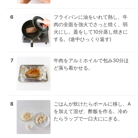
6
フライパンに油をいれて熱し、牛
肉の全面を強火でさっと焼く。弱
火にし。蓋をして10分蒸し焼きに
する。(途中ひっくり返す)
7
牛肉をアルミホイルで包み30分ほ
ど落ち着かせる。
8
ごはんが炊けたらボールに移し、A
を加えて混ぜ、酢飯を作る。冷め
たらラップで一口大ににぎる。