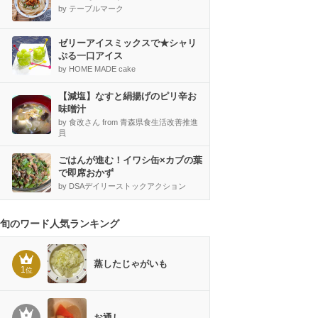
by テーブルマーク
ゼリーアイスミックスで★シャリ
ぷる一口アイス
by HOME MADE cake
【減塩】なすと絹揚げのピリ辛お
味噌汁
by 食改さん from 青森県食生活改善推進
員
ごはんが進む！イワシ缶×カブの葉
で即席おかず
by DSAデイリーストックアクション
旬のワード人気ランキング
蒸したじゃがいも
1
位
お通し