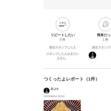
リピートしたい
簡単だっ
0
1
件
件
最近スタンプした人
最近スタンプ
スタンプした人はまだい
ません。
つくったよレポート（1件）
みょn
2023/06/04 20:53