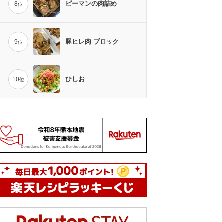
ピーマンの肉詰め
8
位
豚ヒレ肉 ブロック
9
位
ひしお
10
位