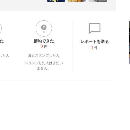
た
節約できた
レポートを送る
0
件
1
件
した人
最近スタンプした人
スタンプした人はまだい
ません。