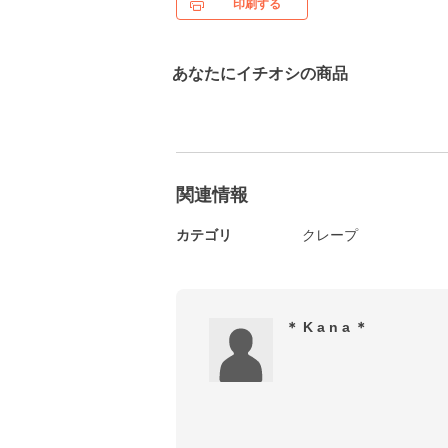
印刷する
あなたにイチオシの商品
関連情報
カテゴリ
クレープ
＊ K a n a ＊