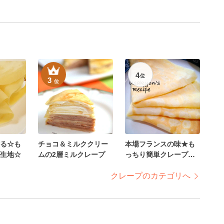
4
位
3
位
る☆も
チョコ＆ミルククリー
本場フランスの味★も
生地☆
ムの2層ミルクレープ
っちり簡単クレープ生
地
クレープのカテゴリへ