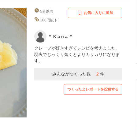
5分以内
お気に入りに追加
100円以下
＊ K a n a ＊
クレープが好きすぎてレシピを考えました。
弱火でじっくり焼くとよりカリカリになりま
す。
みんながつくった数
2
件
つくったよレポートを投稿する