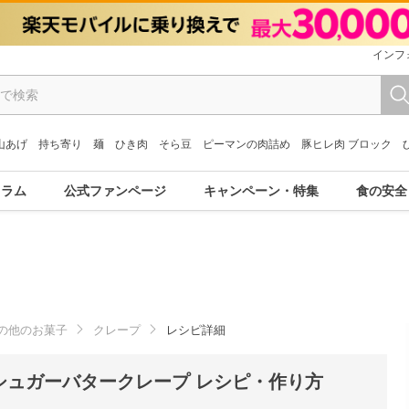
インフ
山あげ
持ち寄り
麺
ひき肉
そら豆
ピーマンの肉詰め
豚ヒレ肉 ブロック
コラム
公式ファンページ
キャンペーン・特集
食の安全
の他のお菓子
クレープ
レシピ詳細
シュガーバタークレープ レシピ・作り方