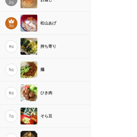
2
位
松山あげ
3
位
持ち寄り
4
位
麺
5
位
ひき肉
6
位
そら豆
7
位