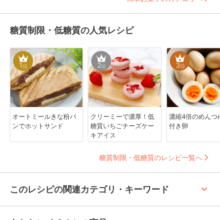
糖質制限・低糖質の人気レシピ
1
2
3
位
位
位
オートミールきな粉パ
クリーミーで濃厚！低
濃縮4倍のめんつ
ンでホットサンド
糖質いちごチーズケー
付き卵
キアイス
糖質制限・低糖質のレシピ一覧へ
keyboard_arrow_up
このレシピの関連カテゴリ・キーワード