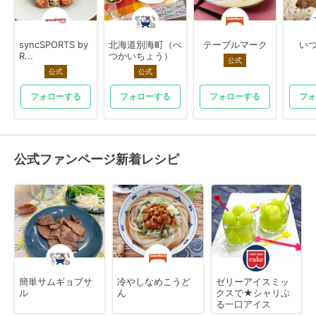
syncSPORTS by
北海道別海町（べ
テーブルマーク
いつ
R...
つかいちょう）
公式
公式
公式
フォローする
フォローする
フォローする
フォ
公式ファンページ新着レシピ
簡単サムギョプサ
冷やしなめこうど
ゼリーアイスミッ
ル
ん
クスで★シャリぷ
る一口アイス