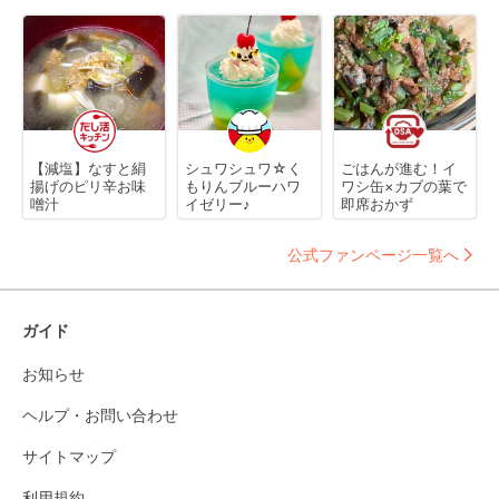
【減塩】なすと絹
シュワシュワ☆く
ごはんが進む！イ
揚げのピリ辛お味
もりんブルーハワ
ワシ缶×カブの葉で
噌汁
イゼリー♪
即席おかず
公式ファンページ一覧へ
ガイド
お知らせ
ヘルプ・お問い合わせ
サイトマップ
利用規約