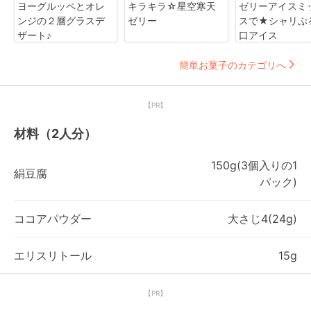
ヨーグルッペとオレ
キラキラ☆星空寒天
ゼリーアイスミ
ンジの２層グラスデ
ゼリー
スで★シャリぷ
ザート♪
口アイス
簡単お菓子のカテゴリへ
【PR】
材料（2人分）
150g(3個入りの1
絹豆腐
パック)
ココアパウダー
大さじ4(24g)
エリスリトール
15g
【PR】