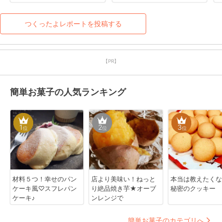
つくったよレポートを投稿する
【PR】
簡単お菓子の人気ランキング
1
2
3
位
位
位
材料５つ！幸せのパン
店より美味い！ねっと
本当は教えたくな
ケーキ風♡スフレパン
り絶品焼き芋★オーブ
秘密のクッキー
ケーキ♪
ンレンジで
簡単お菓子のカテゴリへ