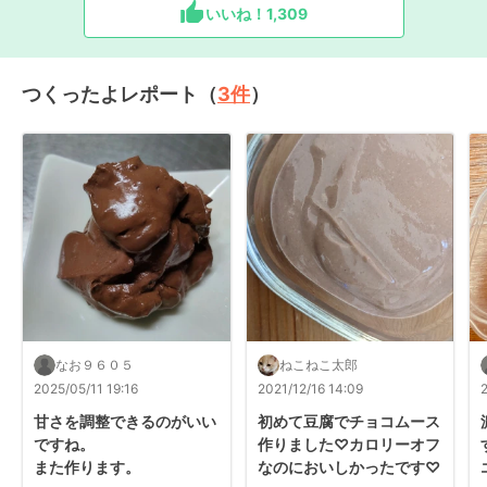
いいね！
1,309
つくったよレポート（
3
件
）
なお９６０５
ねこねこ太郎
2025/05/11 19:16
2021/12/16 14:09
甘さを調整できるのがいい
初めて豆腐でチョコムース
ですね。

作りました♡カロリーオフ
また作ります。
なのにおいしかったです♡