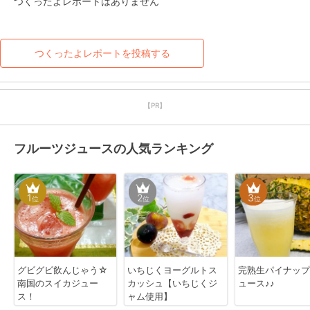
つくったよレポートはありません
つくったよレポートを投稿する
【PR】
フルーツジュースの人気ランキング
1
2
3
位
位
位
グビグビ飲んじゃう☆
いちじくヨーグルトス
完熟生パイナップ
南国のスイカジュー
カッシュ【いちじくジ
ュース♪♪
ス！
ャム使用】