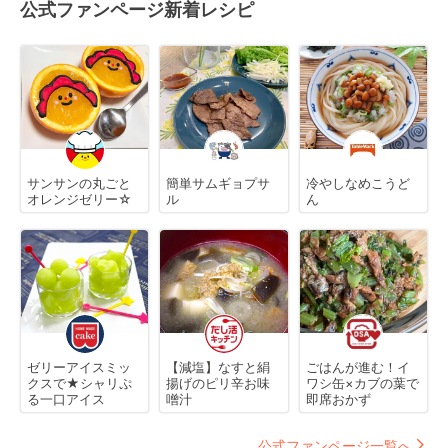
公式ファンページ新着レシピ
サンサンの丸ごと
簡単サムギョプサ
冷やしなめこうど
オレンジゼリー☆
ル
ん
ゼリーアイスミッ
【減塩】なすと絹
ごはんが進む！イ
クスで★シャリぷ
揚げのピリ辛お味
ワシ缶×カブの葉で
る一口アイス
噌汁
即席おかず
公式ファンページ一覧へ