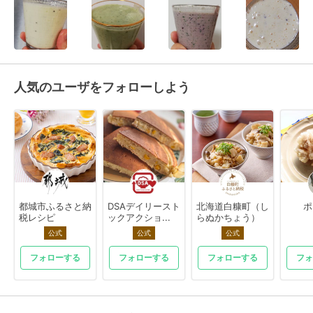
人気のユーザをフォローしよう
都城市ふるさと納
DSAデイリースト
北海道白糠町（し
ポ
税レシピ
ックアクショ...
らぬかちょう）
公式
公式
公式
フォローする
フォローする
フォローする
フォ