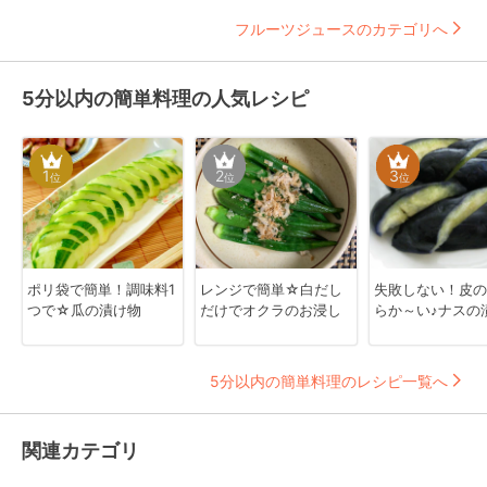
フルーツジュースのカテゴリへ
5分以内の簡単料理の人気レシピ
1
2
3
位
位
位
ポリ袋で簡単！調味料1
レンジで簡単☆白だし
失敗しない！皮の
つで☆瓜の漬け物
だけでオクラのお浸し
らか～い♪ナスの
5分以内の簡単料理のレシピ一覧へ
関連カテゴリ