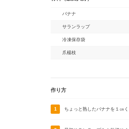
バナナ
サランラップ
冷凍保存袋
爪楊枝
作り方
1
ちょっと熟したバナナを１㎝く