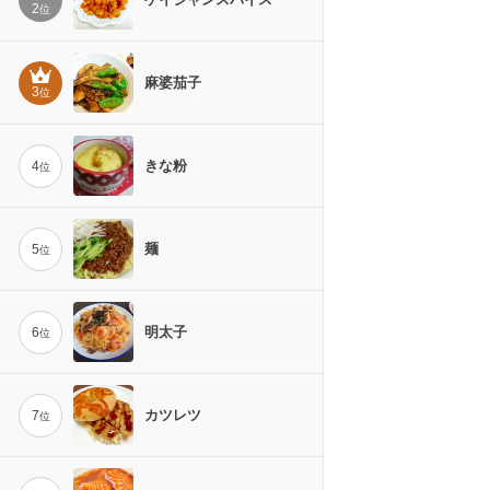
2
位
麻婆茄子
3
位
きな粉
4
位
麺
5
位
明太子
6
位
カツレツ
7
位