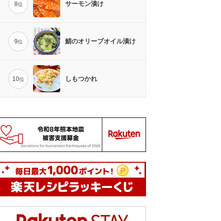
サーモン漬け
8
位
鯖のオリーブオイル漬け
9
位
しもつかれ
10
位