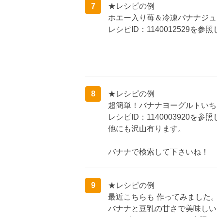
7
★レシピの例
ホエー入り苺＆冷凍バナナジュ
レシピID：1140012529を
8
★レシピの例
超簡単！バナナヨーグルトいち
レシピID：1140003920を
他にも沢山有ります。
バナナで検索して下さいね！
9
★レシピの例
最近こちらも 作ってみました
バナナと豆乳の甘さで美味しい