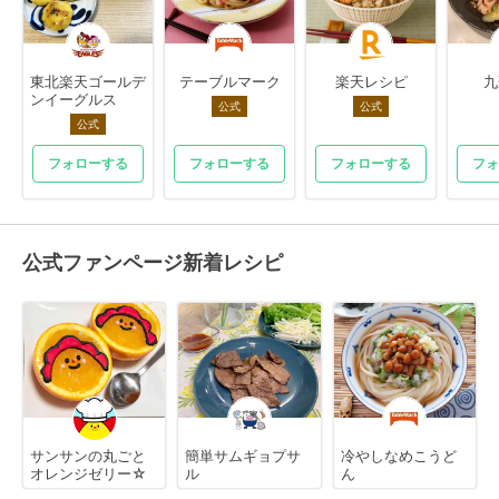
東北楽天ゴールデ
テーブルマーク
楽天レシピ
九
ンイーグルス
公式
公式
公式
フォローする
フォローする
フォローする
フォ
公式ファンページ新着レシピ
サンサンの丸ごと
簡単サムギョプサ
冷やしなめこうど
オレンジゼリー☆
ル
ん