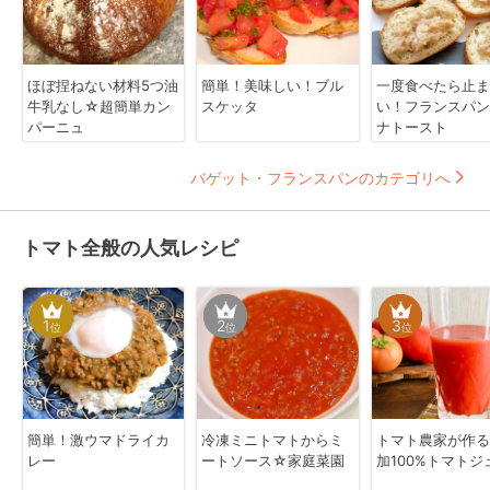
ほぼ捏ねない材料5つ油
簡単！美味しい！ブル
一度食べたら止ま
牛乳なし☆超簡単カン
スケッタ
い！フランスパン
パーニュ
ナトースト
バゲット・フランスパンのカテゴリへ
トマト全般の人気レシピ
1
2
3
位
位
位
簡単！激ウマドライカ
冷凍ミニトマトからミ
トマト農家が作る
レー
ートソース☆家庭菜園
加100%トマトジ