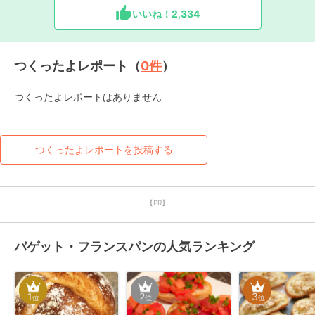
いいね！
2,334
つくったよレポート（
0
件
）
つくったよレポートはありません
つくったよレポートを投稿する
【PR】
バゲット・フランスパンの人気ランキング
1
2
3
位
位
位