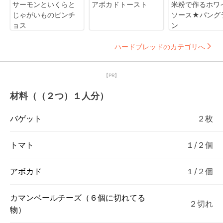
サーモンといくらと
アボカドトースト
米粉で作るホワ
じゃがいものピンチ
ソース★パング
ョス
ン
ハードブレッドのカテゴリへ
【PR】
材料（（２つ）１人分）
バゲット
２枚
トマト
１/２個
アボカド
１/２個
カマンベールチーズ（６個に切れてる
２切れ
物）