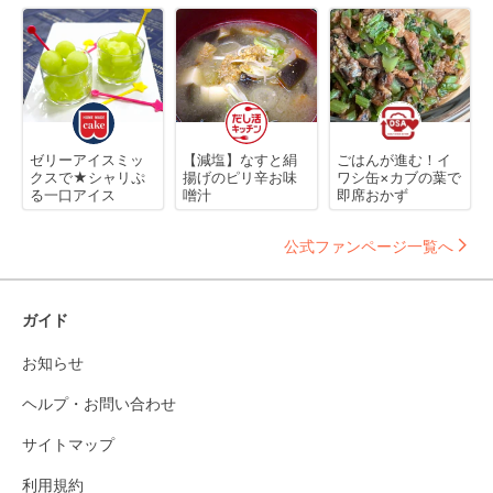
ゼリーアイスミッ
【減塩】なすと絹
ごはんが進む！イ
クスで★シャリぷ
揚げのピリ辛お味
ワシ缶×カブの葉で
る一口アイス
噌汁
即席おかず
公式ファンページ一覧へ
ガイド
お知らせ
ヘルプ・お問い合わせ
サイトマップ
利用規約