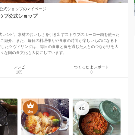
ブ公式ショップのマイページ
トウブ公式ショップ
の公式レシピ。素材のおいしさを引き出すストウブのホーロー鍋を使った
をご紹介。また、毎日の料理作りや食事の時間が楽しいものになるト
創業したツヴィリングは、毎日の食事と食を通じた人とのつながりを大
様々な国の食文化も大切にしています。
レシピ
つくったよレポート
105
0
4
位
3
位