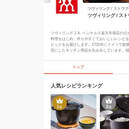
ツヴィリング / ストウ
ツヴィリング / ス
ツヴィリング J.A. ヘンケルス楽天市場店
料理をはじめ、作りやすくておいしいレシピ
ピックをお届けします。1731年にドイツで
切にしたキッチン用品を生み出しています。
トップ
人気レシピランキング
1
2
位
位