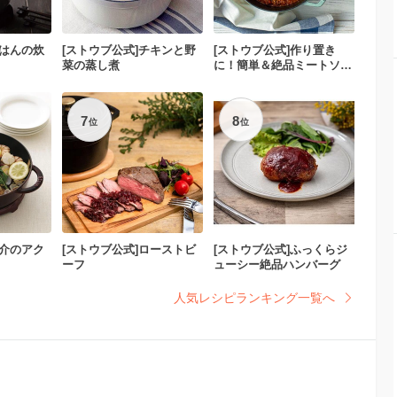
ごはんの炊
[ストウブ公式]チキンと野
[ストウブ公式]作り置き
菜の蒸し煮
に！簡単＆絶品ミートソー
ス
7
8
位
位
魚介のアク
[ストウブ公式]ローストビ
[ストウブ公式]ふっくらジ
ーフ
ューシー絶品ハンバーグ
人気レシピランキング一覧へ