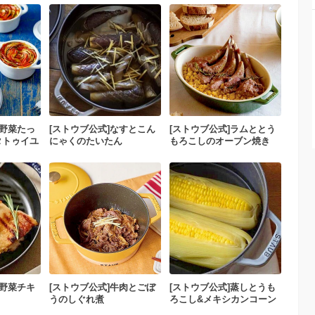
夏野菜たっ
[ストウブ公式]なすとこん
[ストウブ公式]ラムととう
タトゥイユ
にゃくのたいたん
もろこしのオーブン焼き
夏野菜チキ
[ストウブ公式]牛肉とごぼ
[ストウブ公式]蒸しとうも
うのしぐれ煮
ろこし&メキシカンコーン