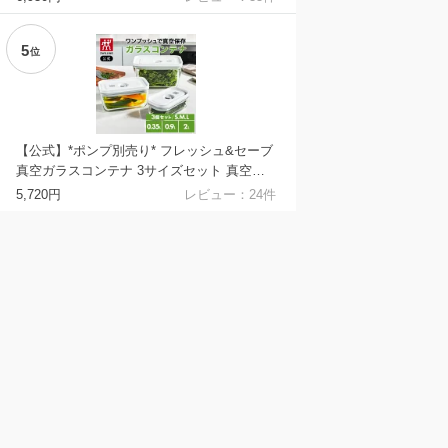
型 長持ち コーティング 単品 キッチングッ
ズ ブランド クッキング 父の日 母の日 内祝
5
い 結婚祝い 送料無料
位
【公式】*ポンプ別売り* フレッシュ&セーブ
真空ガラスコンテナ 3サイズセット 真空保
存 まとめ買い 作り置き 容器 密閉 耐熱ガラ
5,720円
レビュー：
24
件
ス 保存容器 父の日 母の日 内祝い 結婚祝い
出産祝い ギフト 敬老の日 贈り物 贈物 送料
無料