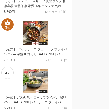
【公式】 フレッシュ&セーブ 真空ポンプ 保
存容器 食品保存 常温保存 コンテナ 乾物 湿
気防止 酸化防止 真空 密閉 父の日 母の日 内
8,800円
レビュー：
11
件
祝い 結婚祝い 出産祝い ギフト 敬老の日 贈
り物 贈物 贈答品 送料無料
3
位
【公式】 バッラリーニ フェラーラ フライパ
ン 28cm 深型 IH対応可 BALLARINI | バラリ
ーニ フライパン クックウェア 食洗機対応
7,810円
レビュー：
42
件
深型フライパン 深型 長持ち コーティング
単品 キッチングッズ ブランド クッキング
4
父の日 母の日 内祝い 結婚祝い 送料無料
位
【公式】ガス火専用 ローマフライパン 深型
24cm BALLARINI | バラリーニ フライパン
クックウェア 食洗機対応 深型フライパン 深
6,930円
レビュー：
35
件