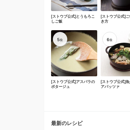
[ストウブ公式]とうもろこ
[ストウブ公式]
しご飯
き方
5
6
位
位
[ストウブ公式]アスパラの
[ストウブ公式]
ポタージュ
アパッツァ
最新のレシピ