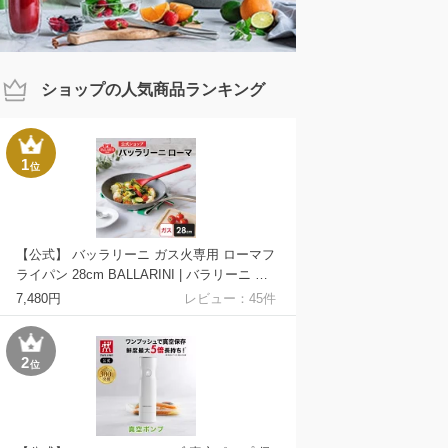
ショップの人気商品ランキング
1
位
【公式】 バッラリーニ ガス火専用 ローマフ
ライパン 28cm BALLARINI | バラリーニ フ
ライパン クックウェア 食洗機対応 長持ち
7,480円
レビュー：
45
件
コーティング 単品 キッチングッズ ブランド
クッキング 父の日 母の日 内祝い 結婚祝い
送料無料
2
位