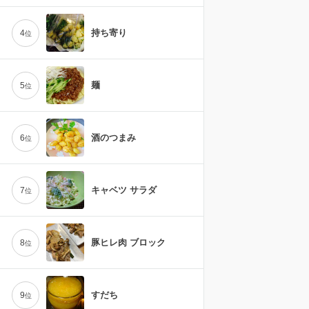
持ち寄り
4
位
麺
5
位
酒のつまみ
6
位
キャベツ サラダ
7
位
豚ヒレ肉 ブロック
8
位
すだち
9
位