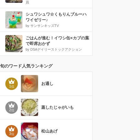
員
シュワシュワ☆くもりんブルーハ
ワイゼリー♪
by サンサンキッズTV
ごはんが進む！イワシ缶×カブの葉
で即席おかず
by DSAデイリーストックアクション
旬のワード人気ランキング
お通し
1
位
蒸したじゃがいも
2
位
松山あげ
3
位