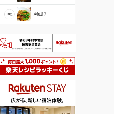
麻婆茄子
10
位