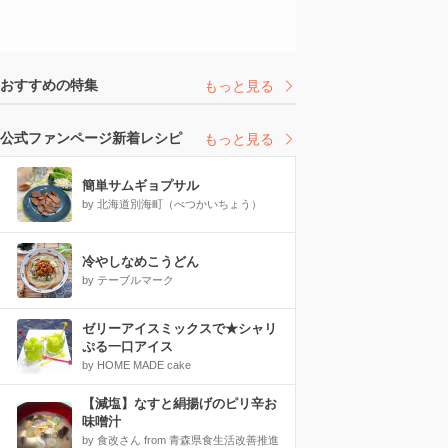
おすすめの特集
もっと見る
公式ファンページ新着レシピ
もっと見る
簡単サムギョプサル
by 北海道別海町（べつかいちょう）
冷やしなめこうどん
by テーブルマーク
ゼリーアイスミックスで★シャリ
ぷる一口アイス
by HOME MADE cake
【減塩】なすと絹揚げのピリ辛お
味噌汁
by 食改さん from 青森県食生活改善推進