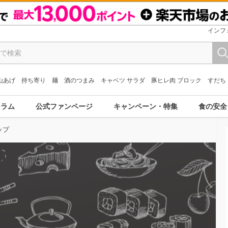
インフ
山あげ
持ち寄り
麺
酒のつまみ
キャベツ サラダ
豚ヒレ肉 ブロック
すだち
コラム
公式ファンページ
キャンペーン・特集
食の安全
ップ