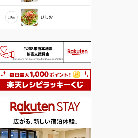
ひしお
10
位