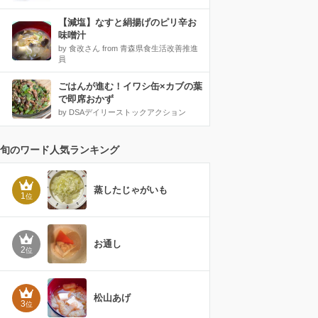
【減塩】なすと絹揚げのピリ辛お
味噌汁
by 食改さん from 青森県食生活改善推進
員
ごはんが進む！イワシ缶×カブの葉
で即席おかず
by DSAデイリーストックアクション
旬のワード人気ランキング
蒸したじゃがいも
1
位
お通し
2
位
松山あげ
3
位