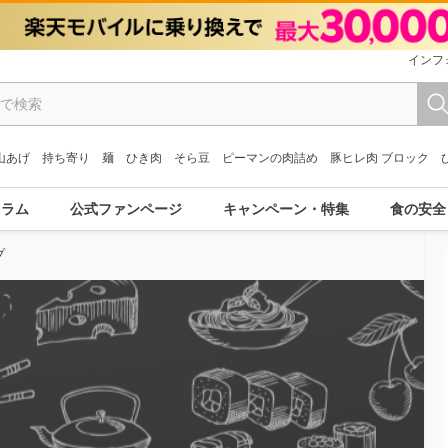
インフ
山あげ
持ち寄り
麺
ひき肉
そら豆
ピーマンの肉詰め
豚ヒレ肉 ブロック
コラム
公式ファンページ
キャンペーン・特集
食の安全
プ