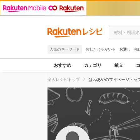
人気のキーワード
蒸したじゃがいも
お通し
松
おすすめ
カテゴリ
献立
楽天レシピトップ
はねあやのマイページトッ