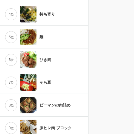
持ち寄り
4
位
麺
5
位
ひき肉
6
位
そら豆
7
位
ピーマンの肉詰め
8
位
豚ヒレ肉 ブロック
9
位