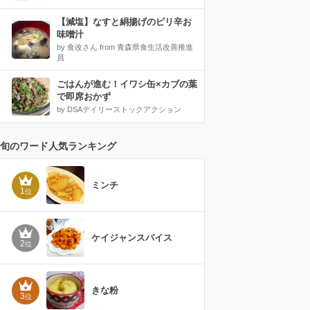
【減塩】なすと絹揚げのピリ辛お
味噌汁
by 食改さん from 青森県食生活改善推進
員
ごはんが進む！イワシ缶×カブの葉
で即席おかず
by DSAデイリーストックアクション
旬のワード人気ランキング
ミンチ
1
位
ケイジャンスパイス
2
位
きな粉
3
位