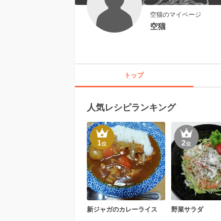
空猫のマイページ
空猫
トップ
人気レシピランキング
1
2
位
位
新ジャガのカレーライス
野菜サラダ