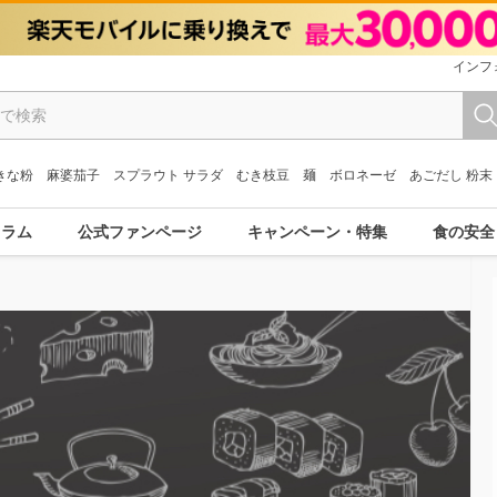
インフ
きな粉
麻婆茄子
スプラウト サラダ
むき枝豆
麺
ボロネーゼ
あごだし 粉末
コラム
公式ファンページ
キャンペーン・特集
食の安全