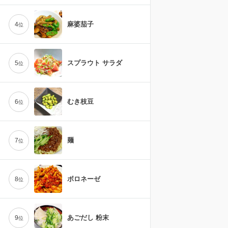
麻婆茄子
4
位
スプラウト サラダ
5
位
むき枝豆
6
位
麺
7
位
ボロネーゼ
8
位
あごだし 粉末
9
位