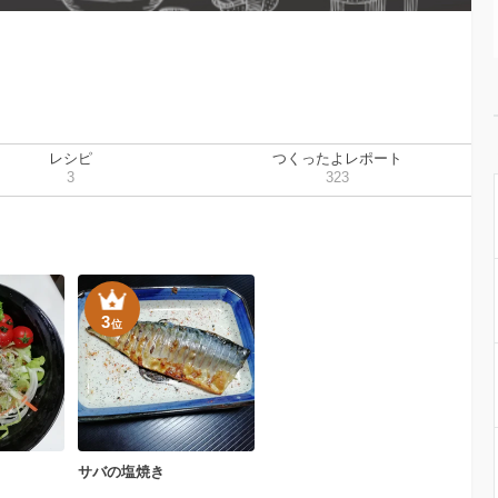
レシピ
つくったよレポート
3
323
3
位
サバの塩焼き