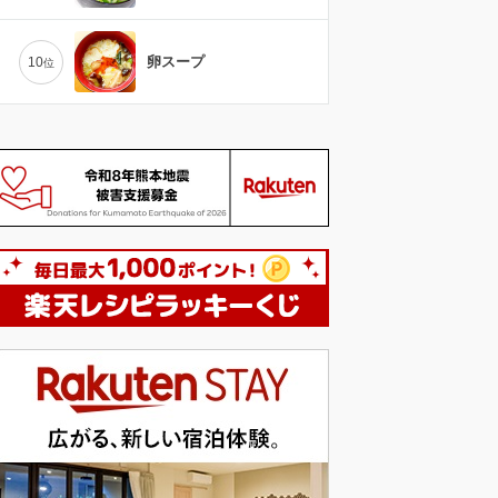
卵スープ
10
位