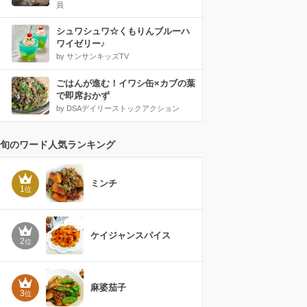
員
シュワシュワ☆くもりんブルーハ
ワイゼリー♪
by サンサンキッズTV
ごはんが進む！イワシ缶×カブの葉
で即席おかず
by DSAデイリーストックアクション
旬のワード人気ランキング
ミンチ
1
位
ケイジャンスパイス
2
位
麻婆茄子
3
位