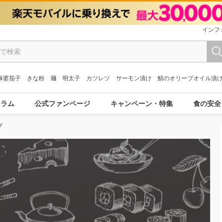
インフ
麻婆茄子
きな粉
麺
明太子
カツレツ
サーモン漬け
鯖のオリーブオイル漬
コラム
公式ファンページ
キャンペーン・特集
食の安全
プ