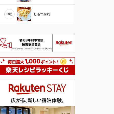
しもつかれ
10
位