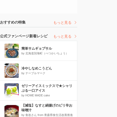
おすすめの特集
もっと見る
公式ファンページ新着レシピ
もっと見る
簡単サムギョプサル
by 北海道別海町（べつかいちょう）
冷やしなめこうどん
by テーブルマーク
ゼリーアイスミックスで★シャリ
ぷる一口アイス
by HOME MADE cake
【減塩】なすと絹揚げのピリ辛お
味噌汁
by 食改さん from 青森県食生活改善推進