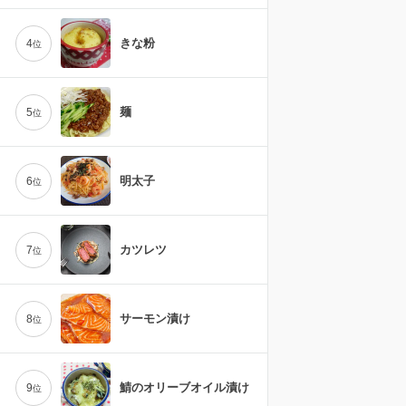
きな粉
4
位
麺
5
位
明太子
6
位
カツレツ
7
位
サーモン漬け
8
位
鯖のオリーブオイル漬け
9
位