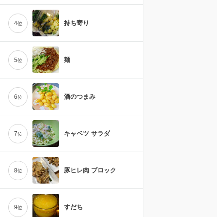
持ち寄り
4
位
麺
5
位
酒のつまみ
6
位
キャベツ サラダ
7
位
豚ヒレ肉 ブロック
8
位
すだち
9
位