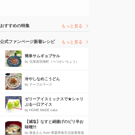
おすすめの特集
もっと見る
公式ファンページ新着レシピ
もっと見る
簡単サムギョプサル
by 北海道別海町（べつかいちょう）
冷やしなめこうどん
by テーブルマーク
ゼリーアイスミックスで★シャリ
ぷる一口アイス
by HOME MADE cake
【減塩】なすと絹揚げのピリ辛お
味噌汁
by 食改さん from 青森県食生活改善推進