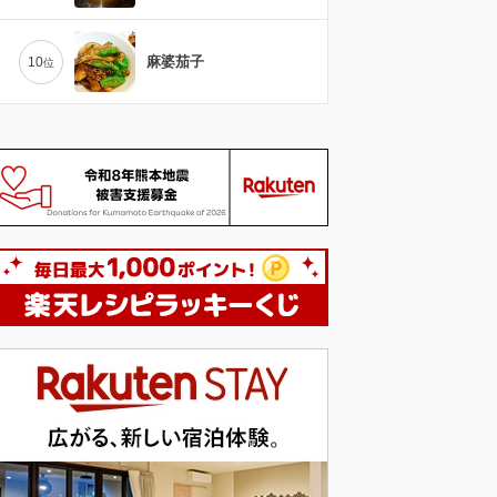
麻婆茄子
10
位