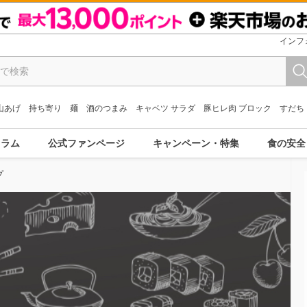
インフ
山あげ
持ち寄り
麺
酒のつまみ
キャベツ サラダ
豚ヒレ肉 ブロック
すだち
コラム
公式ファンページ
キャンペーン・特集
食の安全
プ