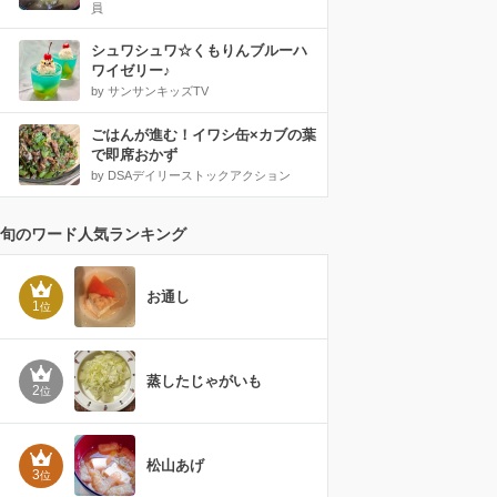
員
シュワシュワ☆くもりんブルーハ
ワイゼリー♪
by サンサンキッズTV
ごはんが進む！イワシ缶×カブの葉
で即席おかず
by DSAデイリーストックアクション
旬のワード人気ランキング
お通し
1
位
蒸したじゃがいも
2
位
松山あげ
3
位