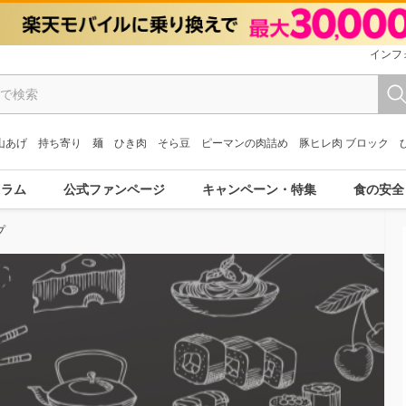
インフ
山あげ
持ち寄り
麺
ひき肉
そら豆
ピーマンの肉詰め
豚ヒレ肉 ブロック
コラム
公式ファンページ
キャンペーン・特集
食の安全
プ