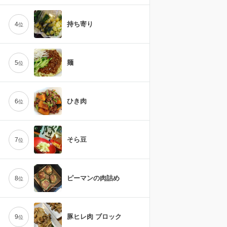
持ち寄り
4
位
麺
5
位
ひき肉
6
位
そら豆
7
位
ピーマンの肉詰め
8
位
豚ヒレ肉 ブロック
9
位