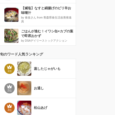
【減塩】なすと絹揚げのピリ辛お
味噌汁
by 食改さん from 青森県食生活改善推進
員
ごはんが進む！イワシ缶×カブの葉
で即席おかず
by DSAデイリーストックアクション
旬のワード人気ランキング
蒸したじゃがいも
1
位
お通し
2
位
松山あげ
3
位