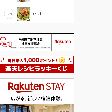
ひしお
10
位