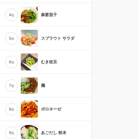
麻婆茄子
4
位
スプラウト サラダ
5
位
むき枝豆
6
位
麺
7
位
ボロネーゼ
8
位
あごだし 粉末
9
位