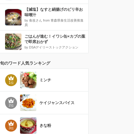
【減塩】なすと絹揚げのピリ辛お
味噌汁
by 食改さん from 青森県食生活改善推進
員
ごはんが進む！イワシ缶×カブの葉
で即席おかず
by DSAデイリーストックアクション
旬のワード人気ランキング
ミンチ
1
位
ケイジャンスパイス
2
位
きな粉
3
位