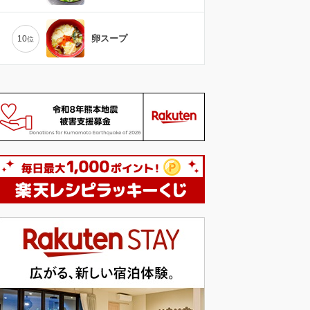
卵スープ
10
位