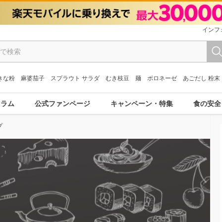
インフ
きな粉
麻婆茄子
スプラウト サラダ
むき枝豆
麺
ボロネーゼ
あごだし 粉末
コラム
公式ファンページ
キャンペーン・特集
食の安全
プ