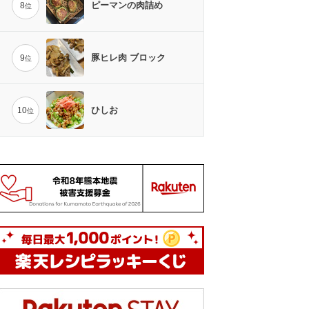
ピーマンの肉詰め
8
位
豚ヒレ肉 ブロック
9
位
ひしお
10
位