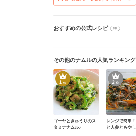
おすすめの公式レシピ
PR
その他のナムルの人気ランキング
1
2
位
位
ゴーヤときゅうりのス
レンジで簡単！
タミナナムル♪
と人参ともやし
ル