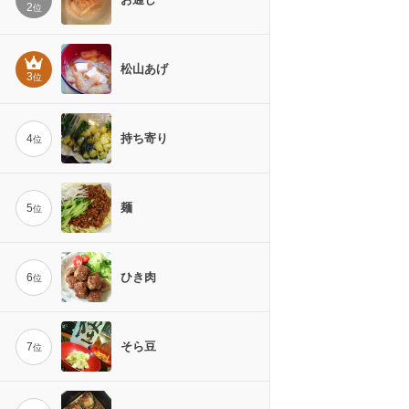
2
位
松山あげ
3
位
持ち寄り
4
位
麺
5
位
ひき肉
6
位
そら豆
7
位