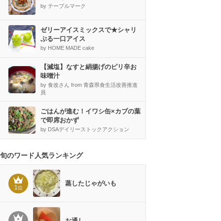
by テーブルマーク
ゼリーアイスミックスで★シャリ
ぷる一口アイス
by HOME MADE cake
【減塩】なすと絹揚げのピリ辛お
味噌汁
by 食改さん from 青森県食生活改善推進
員
ごはんが進む！イワシ缶×カブの葉
で即席おかず
by DSAデイリーストックアクション
旬のワード人気ランキング
蒸したじゃがいも
1
位
お通し