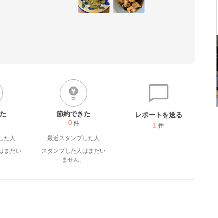
た
節約できた
レポートを送る
0
件
1
件
した人
最近スタンプした人
はまだい
スタンプした人はまだい
。
ません。