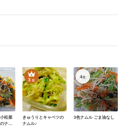
4
位
3
位
小松菜
きゅうりとキャベツの
3色ナムル ごま油なし
のナム
ナムル♪