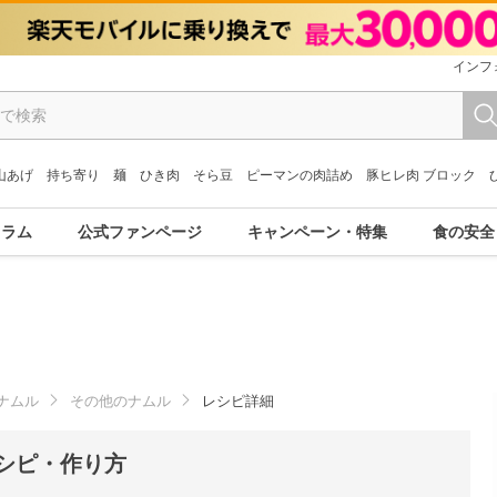
インフ
山あげ
持ち寄り
麺
ひき肉
そら豆
ピーマンの肉詰め
豚ヒレ肉 ブロック
コラム
公式ファンページ
キャンペーン・特集
食の安全
ナムル
その他のナムル
レシピ詳細
シピ・作り方