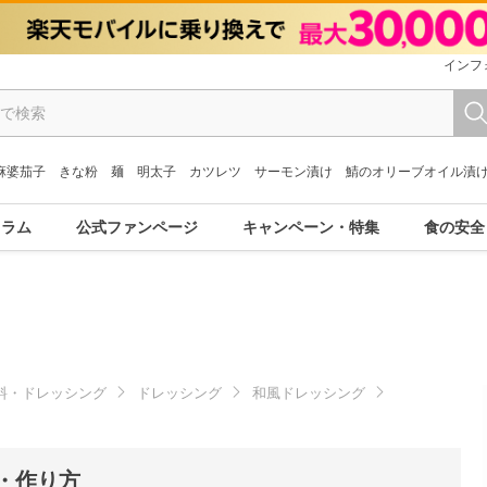
インフ
麻婆茄子
きな粉
麺
明太子
カツレツ
サーモン漬け
鯖のオリーブオイル漬
コラム
公式ファンページ
キャンペーン・特集
食の安全
料・ドレッシング
ドレッシング
和風ドレッシング
・作り方