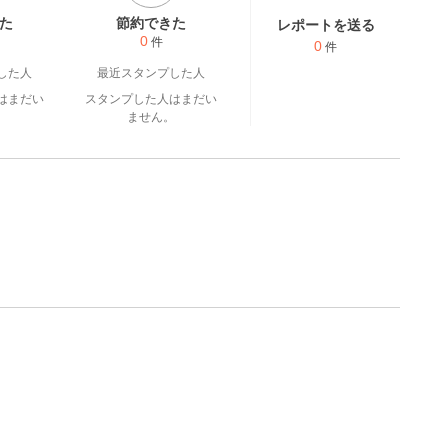
た
節約できた
レポートを送る
0
件
0
件
した人
最近スタンプした人
はまだい
スタンプした人はまだい
。
ません。