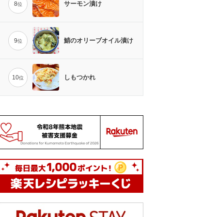
サーモン漬け
8
位
鯖のオリーブオイル漬け
9
位
しもつかれ
10
位