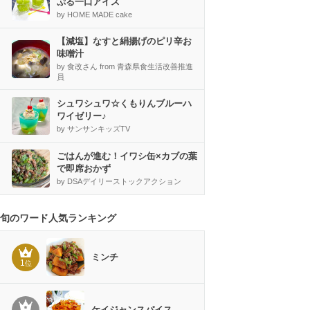
ぷる一口アイス
by HOME MADE cake
【減塩】なすと絹揚げのピリ辛お
味噌汁
by 食改さん from 青森県食生活改善推進
員
シュワシュワ☆くもりんブルーハ
ワイゼリー♪
by サンサンキッズTV
ごはんが進む！イワシ缶×カブの葉
で即席おかず
by DSAデイリーストックアクション
旬のワード人気ランキング
ミンチ
1
位
ケイジャンスパイス