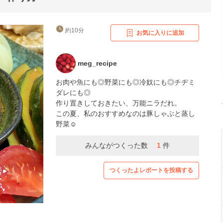
約10分
お気に入りに追加
meg_recipe
お肉や魚にも◎野菜にも◎冷奴にも◎チヂミ
ダレにも◎
作り置きしておきたい、万能ニラだれ。
この夏、私のおすすめなのは豚しゃぶと蒸し
野菜☺︎
みんながつくった数
1
件
つくったよレポートを投稿する