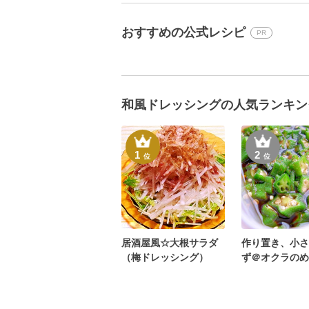
おすすめの公式レシピ
PR
和風ドレッシングの人気ランキン
1
2
位
位
居酒屋風☆大根サラダ
作り置き、小さ
（梅ドレッシング）
ず＠オクラのめ
漬け