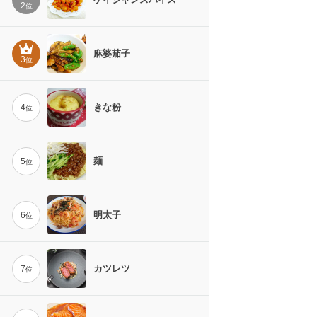
2
位
麻婆茄子
3
位
きな粉
4
位
麺
5
位
明太子
6
位
カツレツ
7
位