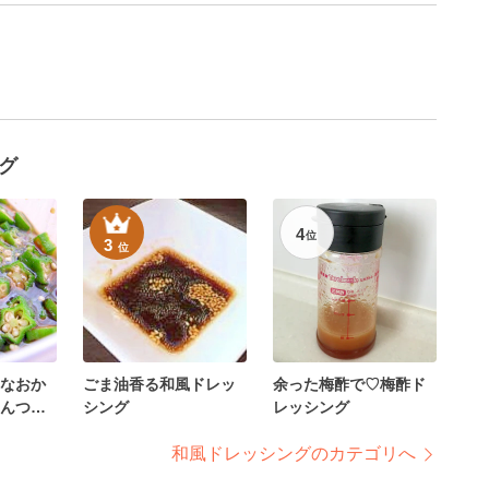
グ
4
位
3
位
なおか
ごま油香る和風ドレッ
余った梅酢で♡梅酢ド
んつゆ
シング
レッシング
和風ドレッシングのカテゴリへ