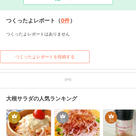
つくったよレポート（
0
件
）
つくったよレポートはありません
つくったよレポートを投稿する
【PR】
大根サラダの人気ランキング
1
2
3
位
位
位