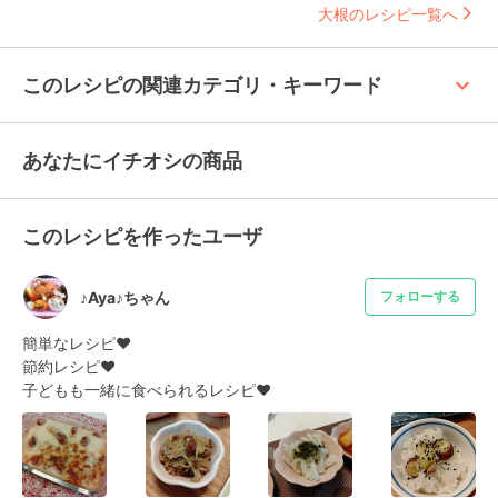
大根のレシピ一覧へ
keyboard_arrow_up
このレシピの関連カテゴリ・キーワード
あなたにイチオシの商品
このレシピを作ったユーザ
♪Aya♪ちゃん
フォローする
簡単なレシピ♥️

節約レシピ♥️

子どもも一緒に食べられるレシピ♥️