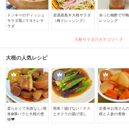
ドンキーのディッシュ
居酒屋風☆大根サラダ
余った梅酢で♡梅
サラダ風♫マヨドレサ
（梅ドレッシング）
レッシング
ラダ
大根サラダのカテゴリへ
大根の人気レシピ
1
2
3
位
位
位
柔らかくて失敗なし♪簡
簡単！揚げない！ナス
定番☆お母さんの
単✿豚バラと大根の煮
とオクラの揚げ浸し
根と人参の煮物
物❤