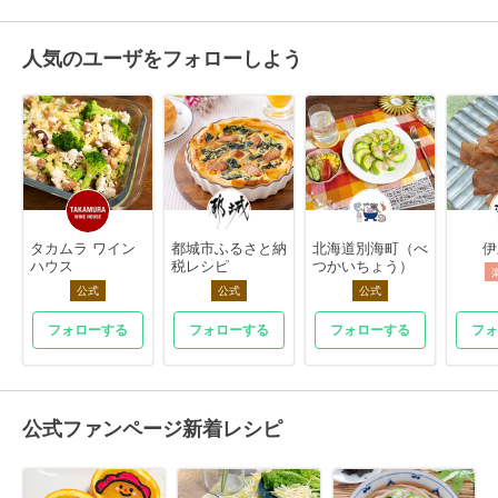
人気のユーザをフォローしよう
タカムラ ワイン
都城市ふるさと納
北海道別海町（べ
伊
ハウス
税レシピ
つかいちょう）
公式
公式
公式
フォローする
フォローする
フォローする
フォ
公式ファンページ新着レシピ