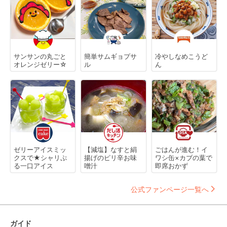
サンサンの丸ごと
簡単サムギョプサ
冷やしなめこうど
オレンジゼリー☆
ル
ん
ゼリーアイスミッ
【減塩】なすと絹
ごはんが進む！イ
クスで★シャリぷ
揚げのピリ辛お味
ワシ缶×カブの葉で
る一口アイス
噌汁
即席おかず
公式ファンページ一覧へ
ガイド