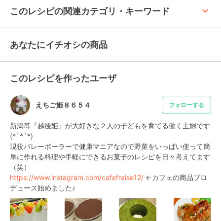
keyboard_arrow_up
このレシピの関連カテゴリ・キーワード
あなたにイチオシの商品
このレシピを作ったユーザ
えちご姫８６５４
フォローする
新潟苺『越後姫』が大好きな２人の子どもを育てる働く主婦です
(*´꒳`*)

現役バレーボーラーで健康マニアなので野菜をいっぱい使って簡
単に作れる料理や手軽にできるお菓子のレシピを日々考えてます
https://www.instagram.com/cafefraise12/
 ←カフェの商品プロ
デュース始めました♪