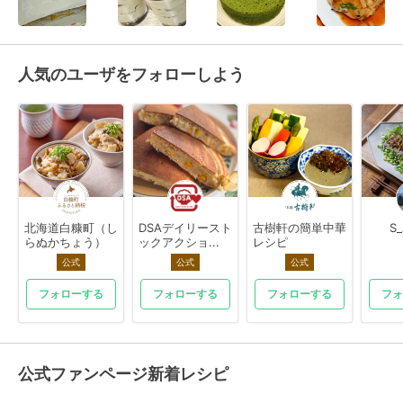
人気のユーザをフォローしよう
北海道白糠町（し
DSAデイリースト
古樹軒の簡単中華
S
らぬかちょう）
ックアクショ...
レシピ
公式
公式
公式
フォローする
フォローする
フォローする
フォ
公式ファンページ新着レシピ