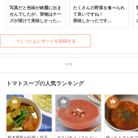
写真だと色味が綺麗に出ま
たくさんの野菜を食べられ
せんでしたが、実物はチー
て良いですね！

ズが溶けて美味しかったで
美味しかったです
す。
(๑'ڡ'๑)୨♡
つくったよレポートを投稿する
【PR】
トマトスープの人気ランキング
1
2
3
位
位
位
栃木県民が伝授！益子
ガスパチョ（スペイン
残ったトマト缶で