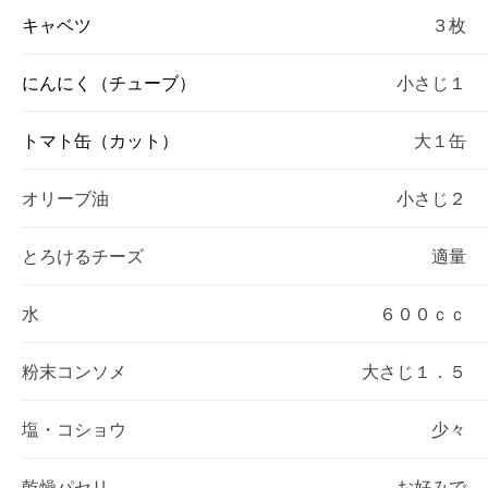
キャベツ
３枚
にんにく（チューブ）
小さじ１
トマト缶（カット）
大１缶
オリーブ油
小さじ２
とろけるチーズ
適量
水
６００ｃｃ
粉末コンソメ
大さじ１．５
塩・コショウ
少々
乾燥パセリ
お好みで