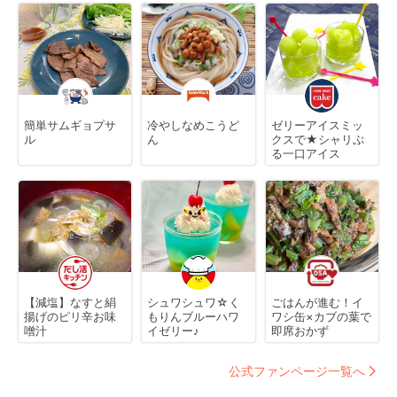
簡単サムギョプサ
冷やしなめこうど
ゼリーアイスミッ
ル
ん
クスで★シャリぷ
る一口アイス
【減塩】なすと絹
シュワシュワ☆く
ごはんが進む！イ
揚げのピリ辛お味
もりんブルーハワ
ワシ缶×カブの葉で
噌汁
イゼリー♪
即席おかず
公式ファンページ一覧へ