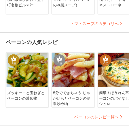
町名物ビルマ汁
の冷製スープ）
ネストローネ
トマトスープのカテゴリへ
ベーコンの人気レシピ
1
2
3
位
位
位
ズッキーニと玉ねぎと
5分でできちゃう!じゃ
簡単！ほうれん草
ベーコンの炒め物
がいもとベーコンの簡
ーコンのパイなし
単炒め物
シュ☺
ベーコンのレシピ一覧へ